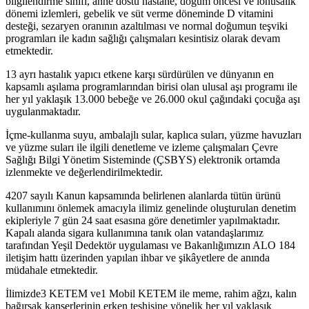
bilgilendirme sınıfı, anne dostu hastane, doğum öncesi ve lohusalık
dönemi izlemleri, gebelik ve süt verme döneminde D vitamini
desteği, sezaryen oranının azaltılması ve normal doğumun teşviki
programları ile kadın sağlığı çalışmaları kesintisiz olarak devam
etmektedir.
13 ayrı hastalık yapıcı etkene karşı sürdürülen ve dünyanın en
kapsamlı aşılama programlarından birisi olan ulusal aşı programı ile
her yıl yaklaşık 13.000 bebeğe ve 26.000 okul çağındaki çocuğa aşı
uygulanmaktadır.
İçme-kullanma suyu, ambalajlı sular, kaplıca suları, yüzme havuzları
ve yüzme suları ile ilgili denetleme ve izleme çalışmaları Çevre
Sağlığı Bilgi Yönetim Sisteminde (ÇSBYS) elektronik ortamda
izlenmekte ve değerlendirilmektedir.
4207 sayılı Kanun kapsamında belirlenen alanlarda tütün ürünü
kullanımını önlemek amacıyla ilimiz genelinde oluşturulan denetim
ekipleriyle 7 gün 24 saat esasına göre denetimler yapılmaktadır.
Kapalı alanda sigara kullanımına tanık olan vatandaşlarımız
tarafından Yeşil Dedektör uygulaması ve Bakanlığımızın ALO 184
iletişim hattı üzerinden yapılan ihbar ve şikâyetlere de anında
müdahale etmektedir.
İlimizde3 KETEM ve1 Mobil KETEM ile meme, rahim ağzı, kalın
bağırsak kanserlerinin erken teşhisine yönelik her yıl yaklaşık