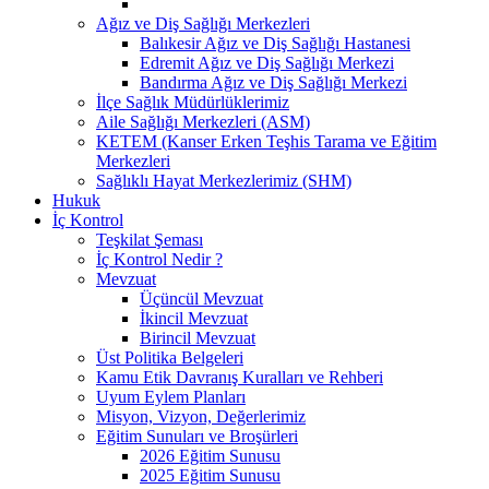
Ağız ve Diş Sağlığı Merkezleri
Balıkesir Ağız ve Diş Sağlığı Hastanesi
Edremit Ağız ve Diş Sağlığı Merkezi
Bandırma Ağız ve Diş Sağlığı Merkezi
İlçe Sağlık Müdürlüklerimiz
Aile Sağlığı Merkezleri (ASM)
KETEM (Kanser Erken Teşhis Tarama ve Eğitim
Merkezleri
Sağlıklı Hayat Merkezlerimiz (SHM)
Hukuk
İç Kontrol
Teşkilat Şeması
İç Kontrol Nedir ?
Mevzuat
Üçüncül Mevzuat
İkincil Mevzuat
Birincil Mevzuat
Üst Politika Belgeleri
Kamu Etik Davranış Kuralları ve Rehberi
Uyum Eylem Planları
Misyon, Vizyon, Değerlerimiz
Eğitim Sunuları ve Broşürleri
2026 Eğitim Sunusu
2025 Eğitim Sunusu