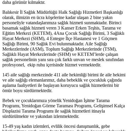
daha görünür kılmaktır.
Balıkesir İl Sağlık Müdürlüğü Halk Sağlığı Hizmetleri Başkanlığı
olarak, ilimizin en ücra köşelerine kadar ulaşan 2 bine yakın
personeliyle vatandaşlarımıza sağlık hizmeti sunmaktadır. Birinci
basamak sağlık hizmeti veren 3 Kanser Erken Teşhis, Tarama ve
Eğitim Merkezi (KETEM), 4Ana Çocuk Sağlığı Birimi, 3 Sağlıklı
Hayat Merkezi (SHM), 4 Entegre İlçe Hastanesi ve 1 Göçmen
Sağlığı Birimi, 90 Sağlık Evi bulunmaktadır. Aile Sağlığı
Merkezlerinde (ASM), Toplum Sağlığı Merkezlerinde (TSM),
Sağlıklı Hayat Merkezlerinde (SHM) ve KETEM’lerde çalışan
sağlık personelinin yanı sıra çok farklı unvan ve meslek sınıfından
profesyonel, ekip ruhu içerisinde hizmet vermektedir.
145 aile sağlığı merkezinde 411 aile hekimliği birimi ile aile hekimi
ve aile sağlığı elemanlarımız, daha bebeklik ve çocukluk çağında
aşılama faaliyetleri ile başlayan koruyucu sağlık hizmetlerini bir
ömür boyu sürdürmektedir.
Bebek ve çocuklarımıza yönelik Yenidoğan İşitme Tarama
Programı, Yenidoğan Görme Taraması Programı, Gelişimsel Kalça
Displazisi Tarama Programı ile sağlık hizmetleri itinayla
sürdürülmekte ve yakından izlenmektedir.
15-49 yaş kadın izlemleri, evlilik öncesi danışmanlık, gebe