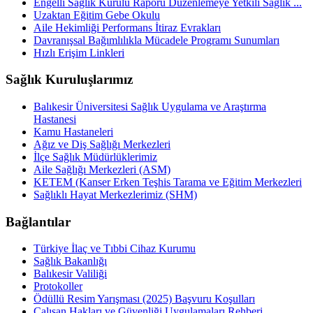
Engelli Sağlık Kurulu Raporu Düzenlemeye Yetkili Sağlık ...
Uzaktan Eğitim Gebe Okulu
Aile Hekimliği Performans İtiraz Evrakları
Davranışsal Bağımlılıkla Mücadele Programı Sunumları
Hızlı Erişim Linkleri
Sağlık Kuruluşlarımız
Balıkesir Üniversitesi Sağlık Uygulama ve Araştırma
Hastanesi
Kamu Hastaneleri
Ağız ve Diş Sağlığı Merkezleri
İlçe Sağlık Müdürlüklerimiz
Aile Sağlığı Merkezleri (ASM)
KETEM (Kanser Erken Teşhis Tarama ve Eğitim Merkezleri
Sağlıklı Hayat Merkezlerimiz (SHM)
Bağlantılar
Türkiye İlaç ve Tıbbi Cihaz Kurumu
Sağlık Bakanlığı
Balıkesir Valiliği
Protokoller
Ödüllü Resim Yarışması (2025) Başvuru Koşulları
Çalışan Hakları ve Güvenliği Uygulamaları Rehberi