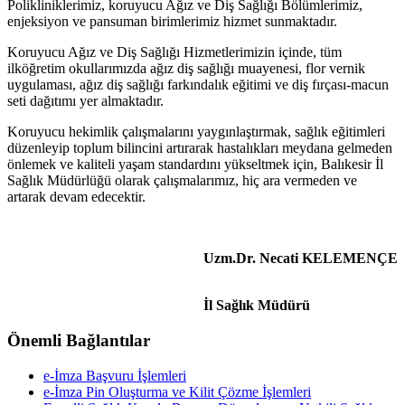
Polikliniklerimiz, koruyucu Ağız ve Diş Sağlığı Bölümlerimiz,
enjeksiyon ve pansuman birimlerimiz hizmet sunmaktadır.
Koruyucu Ağız ve Diş Sağlığı Hizmetlerimizin içinde, tüm
ilköğretim okullarımızda ağız diş sağlığı muayenesi, flor vernik
uygulaması, ağız diş sağlığı farkındalık eğitimi ve diş fırçası-macun
seti dağıtımı yer almaktadır.
Koruyucu hekimlik çalışmalarını yaygınlaştırmak, sağlık eğitimleri
düzenleyip toplum bilincini artırarak hastalıkları meydana gelmeden
önlemek ve kaliteli yaşam standardını yükseltmek için, Balıkesir İl
Sağlık Müdürlüğü olarak çalışmalarımız, hiç ara vermeden ve
artarak devam edecektir.
Uzm.Dr. Necati KELEMENÇE
İl Sağlık Müdürü
Önemli Bağlantılar
e-İmza Başvuru İşlemleri
e-İmza Pin Oluşturma ve Kilit Çözme İşlemleri