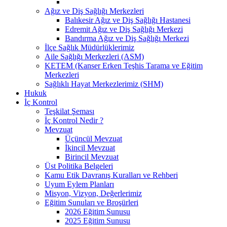
Ağız ve Diş Sağlığı Merkezleri
Balıkesir Ağız ve Diş Sağlığı Hastanesi
Edremit Ağız ve Diş Sağlığı Merkezi
Bandırma Ağız ve Diş Sağlığı Merkezi
İlçe Sağlık Müdürlüklerimiz
Aile Sağlığı Merkezleri (ASM)
KETEM (Kanser Erken Teşhis Tarama ve Eğitim
Merkezleri
Sağlıklı Hayat Merkezlerimiz (SHM)
Hukuk
İç Kontrol
Teşkilat Şeması
İç Kontrol Nedir ?
Mevzuat
Üçüncül Mevzuat
İkincil Mevzuat
Birincil Mevzuat
Üst Politika Belgeleri
Kamu Etik Davranış Kuralları ve Rehberi
Uyum Eylem Planları
Misyon, Vizyon, Değerlerimiz
Eğitim Sunuları ve Broşürleri
2026 Eğitim Sunusu
2025 Eğitim Sunusu