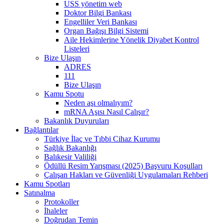
USS yönetim web
Doktor Bilgi Bankası
Engelliler Veri Bankası
Organ Bağışı Bilgi Sistemi
Aile Hekimlerine Yönelik Diyabet Kontrol
Listeleri
Bize Ulaşın
ADRES
111
Bize Ulaşın
Kamu Spotu
Neden aşı olmalıyım?
mRNA Aşısı Nasıl Çalışır?
Bakanlık Duyuruları
Bağlantılar
Türkiye İlaç ve Tıbbi Cihaz Kurumu
Sağlık Bakanlığı
Balıkesir Valiliği
Ödüllü Resim Yarışması (2025) Başvuru Koşulları
Çalışan Hakları ve Güvenliği Uygulamaları Rehberi
Kamu Spotları
Satınalma
Protokoller
İhaleler
Doğrudan Temin