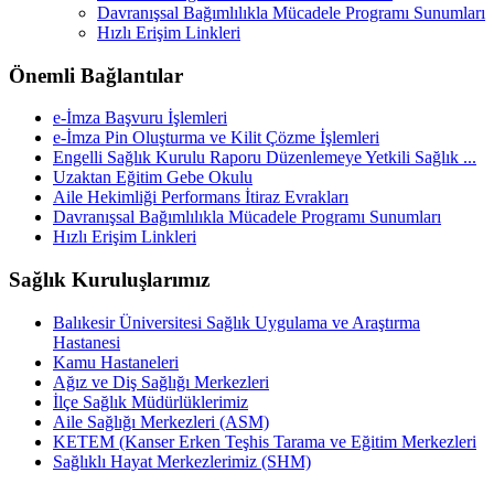
Davranışsal Bağımlılıkla Mücadele Programı Sunumları
Hızlı Erişim Linkleri
Önemli Bağlantılar
e-İmza Başvuru İşlemleri
e-İmza Pin Oluşturma ve Kilit Çözme İşlemleri
Engelli Sağlık Kurulu Raporu Düzenlemeye Yetkili Sağlık ...
Uzaktan Eğitim Gebe Okulu
Aile Hekimliği Performans İtiraz Evrakları
Davranışsal Bağımlılıkla Mücadele Programı Sunumları
Hızlı Erişim Linkleri
Sağlık Kuruluşlarımız
Balıkesir Üniversitesi Sağlık Uygulama ve Araştırma
Hastanesi
Kamu Hastaneleri
Ağız ve Diş Sağlığı Merkezleri
İlçe Sağlık Müdürlüklerimiz
Aile Sağlığı Merkezleri (ASM)
KETEM (Kanser Erken Teşhis Tarama ve Eğitim Merkezleri
Sağlıklı Hayat Merkezlerimiz (SHM)