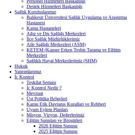
Personel Hizmetleri Başkanlığı
Destek Hizmetleri Başkanlığı
Sağlık Kuruluşlarımız
Balıkesir Üniversitesi Sağlık Uygulama ve Araştırma
Hastanesi
Kamu Hastaneleri
Ağız ve Diş Sağlığı Merkezleri
İlçe Sağlık Müdürlüklerimiz
Aile Sağlığı Merkezleri (ASM)
KETEM (Kanser Erken Teşhis Tarama ve Eğitim
Merkezleri
Sağlıklı Hayat Merkezlerimiz (SHM)
Hukuk
Yatırımlarımız
İç Kontrol
Teşkilat Şeması
İç Kontrol Nedir ?
Mevzuat
Üst Politika Belgeleri
Kamu Etik Davranış Kuralları ve Rehberi
Uyum Eylem Planları
Misyon, Vizyon, Değerlerimiz
Eğitim Sunuları ve Broşürleri
2026 Eğitim Sunusu
2025 Eğitim Sunusu