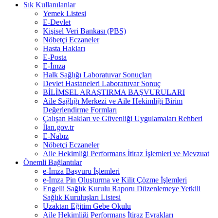
Sık Kullanılanlar
Yemek Listesi
E-Devlet
Kişisel Veri Bankası (PBS)
Nöbetçi Eczaneler
Hasta Hakları
E-Posta
E-İmza
Halk Sağlığı Laboratuvar Sonuçları
Devlet Hastaneleri Laboratuvar Sonuç
BİLİMSEL ARAŞTIRMA BAŞVURULARI
Aile Sağlığı Merkezi ve Aile Hekimliği Birim
Değerlendirme Formları
Çalışan Hakları ve Güvenliği Uygulamaları Rehberi
İlan.gov.tr
E-Nabız
Nöbetçi Eczaneler
Aile Hekimliği Performans İtiraz İşlemleri ve Mevzuat
Önemli Bağlantılar
e-İmza Başvuru İşlemleri
e-İmza Pin Oluşturma ve Kilit Çözme İşlemleri
Engelli Sağlık Kurulu Raporu Düzenlemeye Yetkili
Sağlık Kuruluşları Listesi
Uzaktan Eğitim Gebe Okulu
Aile Hekimliği Performans İtiraz Evrakları