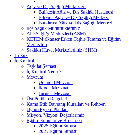
Ağız ve Diş Sağlığı Merkezleri
Balıkesir Ağız ve Diş Sağlığı Hastanesi
Edremit Ağız ve Diş Sağlığı Merkezi
Bandırma Ağız ve Diş Sağlığı Merkezi
İlçe Sağlık Müdürlüklerimiz
Aile Sağlığı Merkezleri (ASM)
KETEM (Kanser Erken Teşhis Tarama ve Eğitim
Merkezleri
Sağlıklı Hayat Merkezlerimiz (SHM)
Hukuk
İç Kontrol
Teşkilat Şeması
İç Kontrol Nedir ?
Mevzuat
Üçüncül Mevzuat
İkincil Mevzuat
Birincil Mevzuat
Üst Politika Belgeleri
Kamu Etik Davranış Kuralları ve Rehberi
Uyum Eylem Planları
Misyon, Vizyon, Değerlerimiz
Eğitim Sunuları ve Broşürleri
2026 Eğitim Sunusu
2025 Eğitim Sunusu