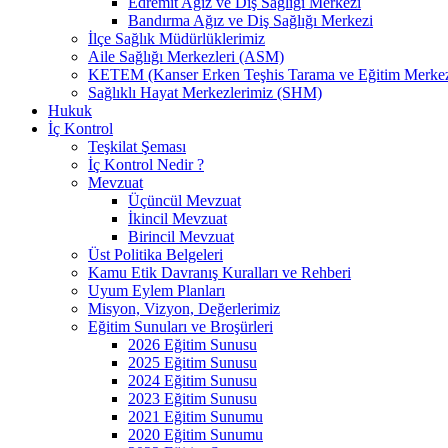
Edremit Ağız ve Diş Sağlığı Merkezi
Bandırma Ağız ve Diş Sağlığı Merkezi
İlçe Sağlık Müdürlüklerimiz
Aile Sağlığı Merkezleri (ASM)
KETEM (Kanser Erken Teşhis Tarama ve Eğitim Merkez
Sağlıklı Hayat Merkezlerimiz (SHM)
Hukuk
İç Kontrol
Teşkilat Şeması
İç Kontrol Nedir ?
Mevzuat
Üçüncül Mevzuat
İkincil Mevzuat
Birincil Mevzuat
Üst Politika Belgeleri
Kamu Etik Davranış Kuralları ve Rehberi
Uyum Eylem Planları
Misyon, Vizyon, Değerlerimiz
Eğitim Sunuları ve Broşürleri
2026 Eğitim Sunusu
2025 Eğitim Sunusu
2024 Eğitim Sunusu
2023 Eğitim Sunusu
2021 Eğitim Sunumu
2020 Eğitim Sunumu