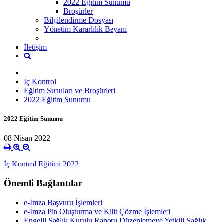
2022 Eğitim Sunumu
Broşürler
Bilgilendirme Dosyası
Yönetim Kararlılık Beyanı
İletişim
İç Kontrol
Eğitim Sunuları ve Broşürleri
2022 Eğitim Sunumu
2022 Eğitim Sunumu
08 Nisan 2022
İç Kontrol Eğitimi 2022
Önemli Bağlantılar
e-İmza Başvuru İşlemleri
e-İmza Pin Oluşturma ve Kilit Çözme İşlemleri
Engelli Sağlık Kurulu Raporu Düzenlemeye Yetkili Sağlık ...