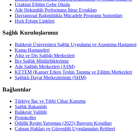
Uzaktan Eğitim Gebe Okulu
Aile Hekimliği Performans İtiraz Evrakları
Davranışsal Bağımlılıkla Mücadele Programı Sunumları
Hızlı Erişim Linkleri
Sağlık Kuruluşlarımız
Balıkesir Üniversitesi Sağlık Uygulama ve Araştırma Hastanesi
Kamu Hastaneleri
Ağız ve Diş Sağlığı Merkezleri
İlçe Sağlık Müdürlüklerimiz
Aile Sağlığı Merkezleri (ASM)
KETEM (Kanser Erken Teşhis Tarama ve Eğitim Merkezleri
Sağlıklı Hayat Merkezlerimiz (SHM)
Bağlantılar
Türkiye İlaç ve Tıbbi Cihaz Kurumu
Sağlık Bakanlığı
Balıkesir Valiliği
Protokoller
Ödüllü Resim Yarışması (2025) Başvuru Koşulları
Çalışan Hakları ve Güvenliği Uygulamaları Rehberi