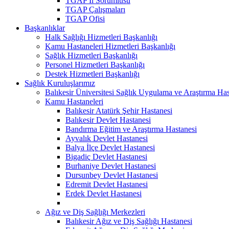
TGAP İl Sorumlusu
TGAP Çalışmaları
TGAP Ofisi
Başkanlıklar
Halk Sağlığı Hizmetleri Başkanlığı
Kamu Hastaneleri Hizmetleri Başkanlığı
Sağlık Hizmetleri Başkanlığı
Personel Hizmetleri Başkanlığı
Destek Hizmetleri Başkanlığı
Sağlık Kuruluşlarımız
Balıkesir Üniversitesi Sağlık Uygulama ve Araştırma Has
Kamu Hastaneleri
Balıkesir Atatürk Şehir Hastanesi
Balıkesir Devlet Hastanesi
Bandırma Eğitim ve Araştırma Hastanesi
Ayvalık Devlet Hastanesi
Balya İlçe Devlet Hastanesi
Bigadiç Devlet Hastanesi
Burhaniye Devlet Hastanesi
Dursunbey Devlet Hastanesi
Edremit Devlet Hastanesi
Erdek Devlet Hastanesi
Ağız ve Diş Sağlığı Merkezleri
Balıkesir Ağız ve Diş Sağlığı Hastanesi