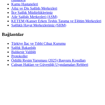
Kamu Hastaneleri
Ağız ve Diş Sağlığı Merkezleri
İlçe Sağlık Müdürlüklerimiz
Aile Sağlığı Merkezleri (ASM)
KETEM (Kanser Erken Teşhis Tarama ve Eğitim Merkezleri
Sağlıklı Hayat Merkezlerimiz (SHM)
Bağlantılar
Türkiye İlaç ve Tıbbi Cihaz Kurumu
Sağlık Bakanlığı
Balıkesir Valiliği
Protokoller
Ödüllü Resim Yarışması (2025) Başvuru Koşulları
Çalışan Hakları ve Güvenliği Uygulamaları Rehberi