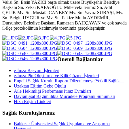
Valisi Sn. Ersin YAZICI başta olmak üzere Büyükşehir Belediye
Başkanı Sn. Zekai KAFAOĞLU Milletvekillerimiz Sn. Adil
ÇELİK Mv. Sn. Mustafa CANBEY Mv. Sn. Yavuz SUBAŞI, Mv.
Sn. Belgin UYGUR ve Mv. Sn. Pakize Mutlu AYDEMİR,
Dursunbey Belediye Başkanı Ramazan BAHÇAVAN ve çok sayıda
il-ilçe protokolünün katılımıyla törenimiz gerçekleşmiştir.
Önemli Bağlantılar
e-İmza Başvuru İşlemleri
e-İmza Pin Oluşturma ve Kilit Çözme İşlemleri
Engelli Sağlık Kurulu Raporu Düzenlemeye Yetkili Sağlık ...
Uzaktan Eğitim Gebe Okulu
Aile Hekimliği Performans İtiraz Evrakları
Davranışsal Bağımlılıkla Mücadele Programı Sunumları
Hızlı Erişim Linkleri
Sağlık Kuruluşlarımız
Balıkesir Üniversitesi Sağlık Uygulama ve Araştırma
Hastanesi