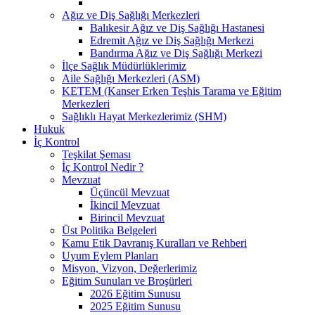
Ağız ve Diş Sağlığı Merkezleri
Balıkesir Ağız ve Diş Sağlığı Hastanesi
Edremit Ağız ve Diş Sağlığı Merkezi
Bandırma Ağız ve Diş Sağlığı Merkezi
İlçe Sağlık Müdürlüklerimiz
Aile Sağlığı Merkezleri (ASM)
KETEM (Kanser Erken Teşhis Tarama ve Eğitim
Merkezleri
Sağlıklı Hayat Merkezlerimiz (SHM)
Hukuk
İç Kontrol
Teşkilat Şeması
İç Kontrol Nedir ?
Mevzuat
Üçüncül Mevzuat
İkincil Mevzuat
Birincil Mevzuat
Üst Politika Belgeleri
Kamu Etik Davranış Kuralları ve Rehberi
Uyum Eylem Planları
Misyon, Vizyon, Değerlerimiz
Eğitim Sunuları ve Broşürleri
2026 Eğitim Sunusu
2025 Eğitim Sunusu