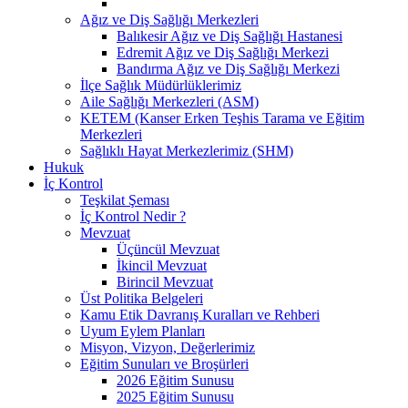
Ağız ve Diş Sağlığı Merkezleri
Balıkesir Ağız ve Diş Sağlığı Hastanesi
Edremit Ağız ve Diş Sağlığı Merkezi
Bandırma Ağız ve Diş Sağlığı Merkezi
İlçe Sağlık Müdürlüklerimiz
Aile Sağlığı Merkezleri (ASM)
KETEM (Kanser Erken Teşhis Tarama ve Eğitim
Merkezleri
Sağlıklı Hayat Merkezlerimiz (SHM)
Hukuk
İç Kontrol
Teşkilat Şeması
İç Kontrol Nedir ?
Mevzuat
Üçüncül Mevzuat
İkincil Mevzuat
Birincil Mevzuat
Üst Politika Belgeleri
Kamu Etik Davranış Kuralları ve Rehberi
Uyum Eylem Planları
Misyon, Vizyon, Değerlerimiz
Eğitim Sunuları ve Broşürleri
2026 Eğitim Sunusu
2025 Eğitim Sunusu