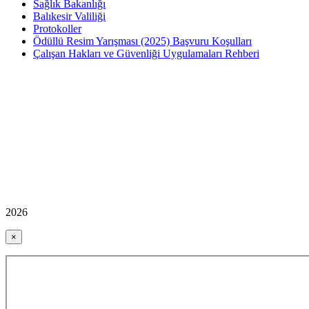
Sağlık Bakanlığı
Balıkesir Valiliği
Protokoller
Ödüllü Resim Yarışması (2025) Başvuru Koşulları
Çalışan Hakları ve Güvenliği Uygulamaları Rehberi
2026
×