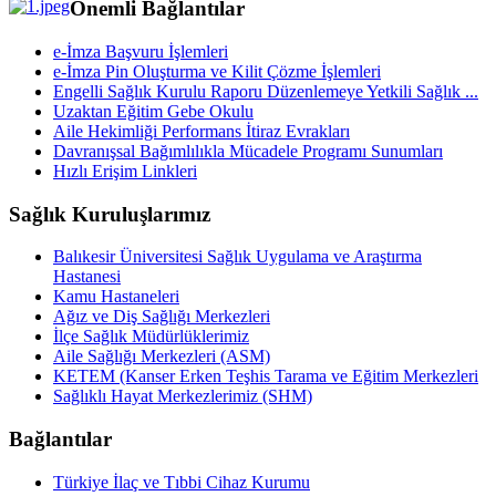
Önemli Bağlantılar
e-İmza Başvuru İşlemleri
e-İmza Pin Oluşturma ve Kilit Çözme İşlemleri
Engelli Sağlık Kurulu Raporu Düzenlemeye Yetkili Sağlık ...
Uzaktan Eğitim Gebe Okulu
Aile Hekimliği Performans İtiraz Evrakları
Davranışsal Bağımlılıkla Mücadele Programı Sunumları
Hızlı Erişim Linkleri
Sağlık Kuruluşlarımız
Balıkesir Üniversitesi Sağlık Uygulama ve Araştırma
Hastanesi
Kamu Hastaneleri
Ağız ve Diş Sağlığı Merkezleri
İlçe Sağlık Müdürlüklerimiz
Aile Sağlığı Merkezleri (ASM)
KETEM (Kanser Erken Teşhis Tarama ve Eğitim Merkezleri
Sağlıklı Hayat Merkezlerimiz (SHM)
Bağlantılar
Türkiye İlaç ve Tıbbi Cihaz Kurumu