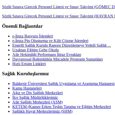
Sözlü Sınava Girecek Personel Listesi ve Sınav Takvimi (GÖMEÇ D
Sözlü Sınava Girecek Personel Listesi ve Sınav Takvimi (HAVRAN
Önemli Bağlantılar
e-İmza Başvuru İşlemleri
e-İmza Pin Oluşturma ve Kilit Çözme İşlemleri
Engelli Sağlık Kurulu Raporu Düzenlemeye Yetkili Sağlık ...
Uzaktan Eğitim Gebe Okulu
Aile Hekimliği Performans İtiraz Evrakları
Davranışsal Bağımlılıkla Mücadele Programı Sunumları
Hızlı Erişim Linkleri
Sağlık Kuruluşlarımız
Balıkesir Üniversitesi Sağlık Uygulama ve Araştırma Hastanesi
Kamu Hastaneleri
Ağız ve Diş Sağlığı Merkezleri
İlçe Sağlık Müdürlüklerimiz
Aile Sağlığı Merkezleri (ASM)
KETEM (Kanser Erken Teşhis Tarama ve Eğitim Merkezleri
Sağlıklı Hayat Merkezlerimiz (SHM)