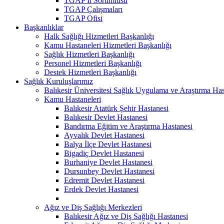
TGAP İl Sorumlusu
TGAP Çalışmaları
TGAP Ofisi
Başkanlıklar
Halk Sağlığı Hizmetleri Başkanlığı
Kamu Hastaneleri Hizmetleri Başkanlığı
Sağlık Hizmetleri Başkanlığı
Personel Hizmetleri Başkanlığı
Destek Hizmetleri Başkanlığı
Sağlık Kuruluşlarımız
Balıkesir Üniversitesi Sağlık Uygulama ve Araştırma Has
Kamu Hastaneleri
Balıkesir Atatürk Şehir Hastanesi
Balıkesir Devlet Hastanesi
Bandırma Eğitim ve Araştırma Hastanesi
Ayvalık Devlet Hastanesi
Balya İlçe Devlet Hastanesi
Bigadiç Devlet Hastanesi
Burhaniye Devlet Hastanesi
Dursunbey Devlet Hastanesi
Edremit Devlet Hastanesi
Erdek Devlet Hastanesi
Ağız ve Diş Sağlığı Merkezleri
Balıkesir Ağız ve Diş Sağlığı Hastanesi