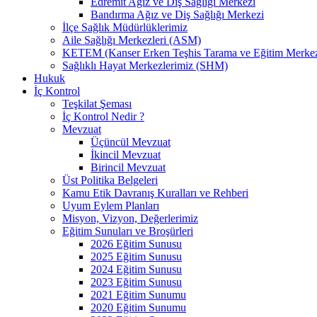
Edremit Ağız ve Diş Sağlığı Merkezi
Bandırma Ağız ve Diş Sağlığı Merkezi
İlçe Sağlık Müdürlüklerimiz
Aile Sağlığı Merkezleri (ASM)
KETEM (Kanser Erken Teşhis Tarama ve Eğitim Merkez
Sağlıklı Hayat Merkezlerimiz (SHM)
Hukuk
İç Kontrol
Teşkilat Şeması
İç Kontrol Nedir ?
Mevzuat
Üçüncül Mevzuat
İkincil Mevzuat
Birincil Mevzuat
Üst Politika Belgeleri
Kamu Etik Davranış Kuralları ve Rehberi
Uyum Eylem Planları
Misyon, Vizyon, Değerlerimiz
Eğitim Sunuları ve Broşürleri
2026 Eğitim Sunusu
2025 Eğitim Sunusu
2024 Eğitim Sunusu
2023 Eğitim Sunusu
2021 Eğitim Sunumu
2020 Eğitim Sunumu