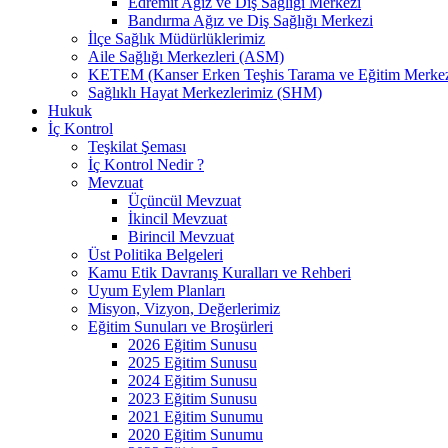
Edremit Ağız ve Diş Sağlığı Merkezi
Bandırma Ağız ve Diş Sağlığı Merkezi
İlçe Sağlık Müdürlüklerimiz
Aile Sağlığı Merkezleri (ASM)
KETEM (Kanser Erken Teşhis Tarama ve Eğitim Merkez
Sağlıklı Hayat Merkezlerimiz (SHM)
Hukuk
İç Kontrol
Teşkilat Şeması
İç Kontrol Nedir ?
Mevzuat
Üçüncül Mevzuat
İkincil Mevzuat
Birincil Mevzuat
Üst Politika Belgeleri
Kamu Etik Davranış Kuralları ve Rehberi
Uyum Eylem Planları
Misyon, Vizyon, Değerlerimiz
Eğitim Sunuları ve Broşürleri
2026 Eğitim Sunusu
2025 Eğitim Sunusu
2024 Eğitim Sunusu
2023 Eğitim Sunusu
2021 Eğitim Sunumu
2020 Eğitim Sunumu