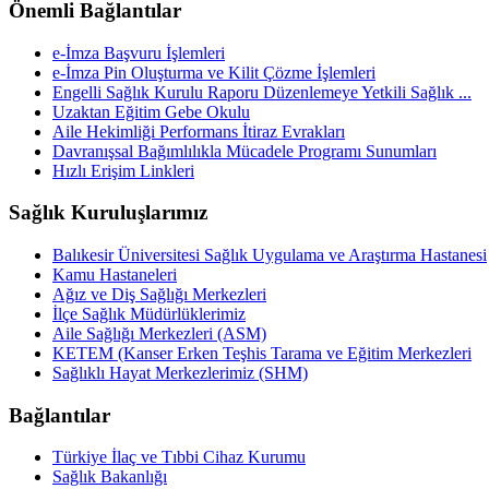
Önemli Bağlantılar
e-İmza Başvuru İşlemleri
e-İmza Pin Oluşturma ve Kilit Çözme İşlemleri
Engelli Sağlık Kurulu Raporu Düzenlemeye Yetkili Sağlık ...
Uzaktan Eğitim Gebe Okulu
Aile Hekimliği Performans İtiraz Evrakları
Davranışsal Bağımlılıkla Mücadele Programı Sunumları
Hızlı Erişim Linkleri
Sağlık Kuruluşlarımız
Balıkesir Üniversitesi Sağlık Uygulama ve Araştırma Hastanesi
Kamu Hastaneleri
Ağız ve Diş Sağlığı Merkezleri
İlçe Sağlık Müdürlüklerimiz
Aile Sağlığı Merkezleri (ASM)
KETEM (Kanser Erken Teşhis Tarama ve Eğitim Merkezleri
Sağlıklı Hayat Merkezlerimiz (SHM)
Bağlantılar
Türkiye İlaç ve Tıbbi Cihaz Kurumu
Sağlık Bakanlığı