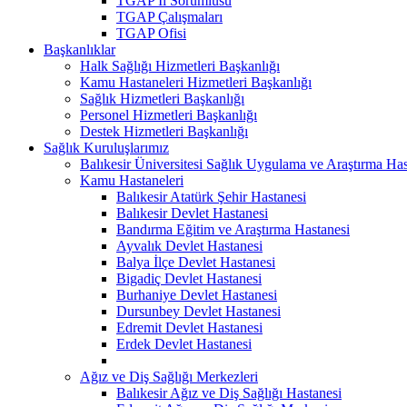
TGAP İl Sorumlusu
TGAP Çalışmaları
TGAP Ofisi
Başkanlıklar
Halk Sağlığı Hizmetleri Başkanlığı
Kamu Hastaneleri Hizmetleri Başkanlığı
Sağlık Hizmetleri Başkanlığı
Personel Hizmetleri Başkanlığı
Destek Hizmetleri Başkanlığı
Sağlık Kuruluşlarımız
Balıkesir Üniversitesi Sağlık Uygulama ve Araştırma Has
Kamu Hastaneleri
Balıkesir Atatürk Şehir Hastanesi
Balıkesir Devlet Hastanesi
Bandırma Eğitim ve Araştırma Hastanesi
Ayvalık Devlet Hastanesi
Balya İlçe Devlet Hastanesi
Bigadiç Devlet Hastanesi
Burhaniye Devlet Hastanesi
Dursunbey Devlet Hastanesi
Edremit Devlet Hastanesi
Erdek Devlet Hastanesi
Ağız ve Diş Sağlığı Merkezleri
Balıkesir Ağız ve Diş Sağlığı Hastanesi