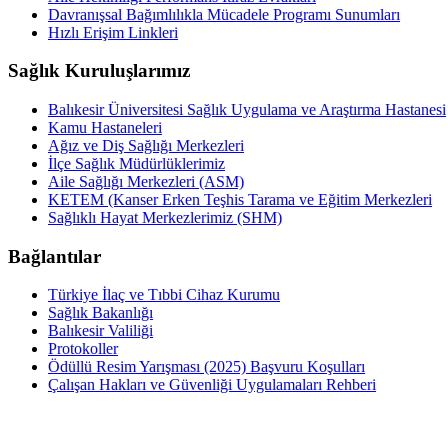
Davranışsal Bağımlılıkla Mücadele Programı Sunumları
Hızlı Erişim Linkleri
Sağlık Kuruluşlarımız
Balıkesir Üniversitesi Sağlık Uygulama ve Araştırma Hastanesi
Kamu Hastaneleri
Ağız ve Diş Sağlığı Merkezleri
İlçe Sağlık Müdürlüklerimiz
Aile Sağlığı Merkezleri (ASM)
KETEM (Kanser Erken Teşhis Tarama ve Eğitim Merkezleri
Sağlıklı Hayat Merkezlerimiz (SHM)
Bağlantılar
Türkiye İlaç ve Tıbbi Cihaz Kurumu
Sağlık Bakanlığı
Balıkesir Valiliği
Protokoller
Ödüllü Resim Yarışması (2025) Başvuru Koşulları
Çalışan Hakları ve Güvenliği Uygulamaları Rehberi