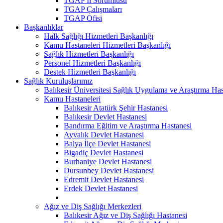
TGAP İl Sorumlusu
TGAP Çalışmaları
TGAP Ofisi
Başkanlıklar
Halk Sağlığı Hizmetleri Başkanlığı
Kamu Hastaneleri Hizmetleri Başkanlığı
Sağlık Hizmetleri Başkanlığı
Personel Hizmetleri Başkanlığı
Destek Hizmetleri Başkanlığı
Sağlık Kuruluşlarımız
Balıkesir Üniversitesi Sağlık Uygulama ve Araştırma Has
Kamu Hastaneleri
Balıkesir Atatürk Şehir Hastanesi
Balıkesir Devlet Hastanesi
Bandırma Eğitim ve Araştırma Hastanesi
Ayvalık Devlet Hastanesi
Balya İlçe Devlet Hastanesi
Bigadiç Devlet Hastanesi
Burhaniye Devlet Hastanesi
Dursunbey Devlet Hastanesi
Edremit Devlet Hastanesi
Erdek Devlet Hastanesi
Ağız ve Diş Sağlığı Merkezleri
Balıkesir Ağız ve Diş Sağlığı Hastanesi