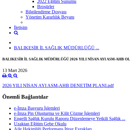
2022 Eğitim Sunumu
Broşürler
Bilgilendirme Dosyası
Yönetim Kararlılık Beyanı
İletişim
BALIKESİR İL SAĞLIK MÜDÜRLÜĞÜ ...
BALIKESİR İL SAĞLIK MÜDÜRLÜĞÜ 2026 YILI NİSAN AYI ASM-AHB 
13 Mart 2026
2026 YILI NİSAN AYI ASM-AHB DENETİM PLANI.pdf
Önemli Bağlantılar
e-İmza Başvuru İşlemleri
e-İmza Pin Oluşturma ve Kilit Çözme İşlemleri
Engelli Sağlık Kurulu Raporu Düzenlemeye Yetkili Sağlık ...
Uzaktan Eğitim Gebe Okulu
Aile Hekimliği Performans İtiraz Evrakları