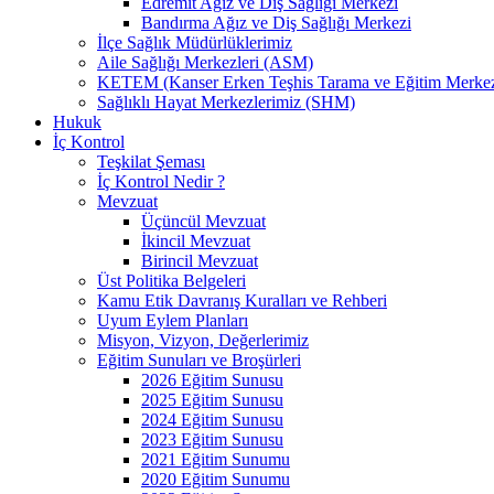
Edremit Ağız ve Diş Sağlığı Merkezi
Bandırma Ağız ve Diş Sağlığı Merkezi
İlçe Sağlık Müdürlüklerimiz
Aile Sağlığı Merkezleri (ASM)
KETEM (Kanser Erken Teşhis Tarama ve Eğitim Merkez
Sağlıklı Hayat Merkezlerimiz (SHM)
Hukuk
İç Kontrol
Teşkilat Şeması
İç Kontrol Nedir ?
Mevzuat
Üçüncül Mevzuat
İkincil Mevzuat
Birincil Mevzuat
Üst Politika Belgeleri
Kamu Etik Davranış Kuralları ve Rehberi
Uyum Eylem Planları
Misyon, Vizyon, Değerlerimiz
Eğitim Sunuları ve Broşürleri
2026 Eğitim Sunusu
2025 Eğitim Sunusu
2024 Eğitim Sunusu
2023 Eğitim Sunusu
2021 Eğitim Sunumu
2020 Eğitim Sunumu