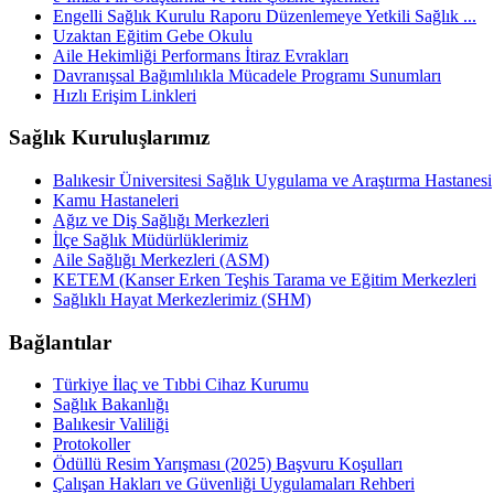
Engelli Sağlık Kurulu Raporu Düzenlemeye Yetkili Sağlık ...
Uzaktan Eğitim Gebe Okulu
Aile Hekimliği Performans İtiraz Evrakları
Davranışsal Bağımlılıkla Mücadele Programı Sunumları
Hızlı Erişim Linkleri
Sağlık Kuruluşlarımız
Balıkesir Üniversitesi Sağlık Uygulama ve Araştırma Hastanesi
Kamu Hastaneleri
Ağız ve Diş Sağlığı Merkezleri
İlçe Sağlık Müdürlüklerimiz
Aile Sağlığı Merkezleri (ASM)
KETEM (Kanser Erken Teşhis Tarama ve Eğitim Merkezleri
Sağlıklı Hayat Merkezlerimiz (SHM)
Bağlantılar
Türkiye İlaç ve Tıbbi Cihaz Kurumu
Sağlık Bakanlığı
Balıkesir Valiliği
Protokoller
Ödüllü Resim Yarışması (2025) Başvuru Koşulları
Çalışan Hakları ve Güvenliği Uygulamaları Rehberi