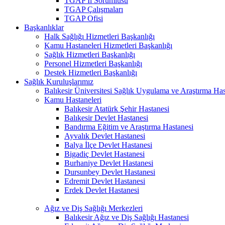
TGAP İl Sorumlusu
TGAP Çalışmaları
TGAP Ofisi
Başkanlıklar
Halk Sağlığı Hizmetleri Başkanlığı
Kamu Hastaneleri Hizmetleri Başkanlığı
Sağlık Hizmetleri Başkanlığı
Personel Hizmetleri Başkanlığı
Destek Hizmetleri Başkanlığı
Sağlık Kuruluşlarımız
Balıkesir Üniversitesi Sağlık Uygulama ve Araştırma Has
Kamu Hastaneleri
Balıkesir Atatürk Şehir Hastanesi
Balıkesir Devlet Hastanesi
Bandırma Eğitim ve Araştırma Hastanesi
Ayvalık Devlet Hastanesi
Balya İlçe Devlet Hastanesi
Bigadiç Devlet Hastanesi
Burhaniye Devlet Hastanesi
Dursunbey Devlet Hastanesi
Edremit Devlet Hastanesi
Erdek Devlet Hastanesi
Ağız ve Diş Sağlığı Merkezleri
Balıkesir Ağız ve Diş Sağlığı Hastanesi