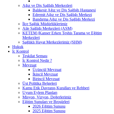
Ağız ve Diş Sağlığı Merkezleri
Balıkesir Ağız ve Diş Sağlığı Hastanesi
Edremit Ağız ve Diş Sağlığı Merkezi
Bandırma Ağız ve Diş Sağlığı Merkezi
İlçe Sağlık Müdürlüklerimiz
Aile Sağlığı Merkezleri (ASM)
KETEM (Kanser Erken Teşhis Tarama ve Eğitim
Merkezleri
Sağlıklı Hayat Merkezlerimiz (SHM)
Hukuk
İç Kontrol
Teşkilat Şeması
İç Kontrol Nedir ?
Mevzuat
Üçüncül Mevzuat
İkincil Mevzuat
Birincil Mevzuat
Üst Politika Belgeleri
Kamu Etik Davranış Kuralları ve Rehberi
Uyum Eylem Planları
Misyon, Vizyon, Değerlerimiz
Eğitim Sunuları ve Broşürleri
2026 Eğitim Sunusu
2025 Eğitim Sunusu