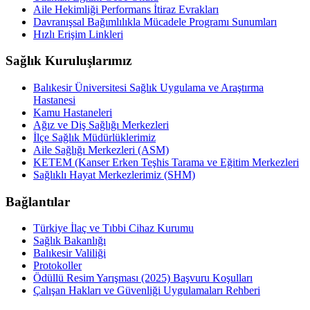
Aile Hekimliği Performans İtiraz Evrakları
Davranışsal Bağımlılıkla Mücadele Programı Sunumları
Hızlı Erişim Linkleri
Sağlık Kuruluşlarımız
Balıkesir Üniversitesi Sağlık Uygulama ve Araştırma
Hastanesi
Kamu Hastaneleri
Ağız ve Diş Sağlığı Merkezleri
İlçe Sağlık Müdürlüklerimiz
Aile Sağlığı Merkezleri (ASM)
KETEM (Kanser Erken Teşhis Tarama ve Eğitim Merkezleri
Sağlıklı Hayat Merkezlerimiz (SHM)
Bağlantılar
Türkiye İlaç ve Tıbbi Cihaz Kurumu
Sağlık Bakanlığı
Balıkesir Valiliği
Protokoller
Ödüllü Resim Yarışması (2025) Başvuru Koşulları
Çalışan Hakları ve Güvenliği Uygulamaları Rehberi