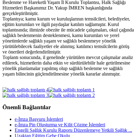
Beslenme ve Hareketli Yaşam İl Kurulu Toplantısı, Halk Sağlığı
Hizmetleri Başkanımız Dr. Yakup İMREN başkanlığında
gerçekleştirilmiştir.
Toplantıya; kamu kurum ve kuruluşlarının temsilcileri, belediyeler,
eğitim kurumları ve ilgili paydaşlar katılım sağlamıştır. Kurul
toplantısında; ilimizde obezite ile mücadele çalışmaları, okul çağında
sağlıklı beslenmenin desteklenmesi, kamu kurumları ve yerel
yönetimlerde sağlıklı yaşam ve sağlıklı beslenmeye yönelik
yürütülebilecek faaliyetler ele alınmış; katılımcı temsilcilerin görüş
ve önerileri değerlendirilmiştir.
Toplantı sonucunda, il genelinde yürütülen mevcut çalışmalar analiz
edilerek, hizmetlerin daha etkin ve sürdürülebilir hale getirilmesine
yönelik planlamalar yapılmış olup sağlıklı beslenme ve sağlıklı
yaşam bilincinin güçlendirilmesine yönelik kararlar alınmıştır.
Önemli Bağlantılar
e-İmza Başvuru İşlemleri
e-İmza Pin Oluşturma ve Kilit Çözme İşlemleri
Engelli Sağlık Kurulu Raporu Düzenlemeye Yetkili Sağlık ...
Uzaktan Eğitim Gebe Okulu