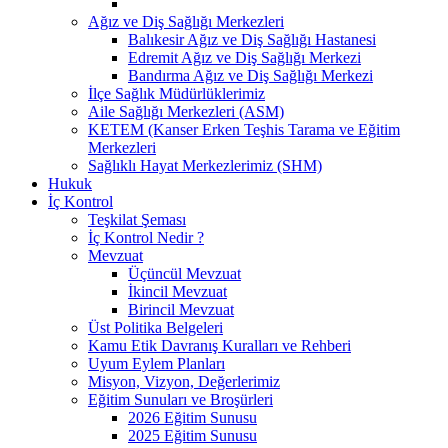
Ağız ve Diş Sağlığı Merkezleri
Balıkesir Ağız ve Diş Sağlığı Hastanesi
Edremit Ağız ve Diş Sağlığı Merkezi
Bandırma Ağız ve Diş Sağlığı Merkezi
İlçe Sağlık Müdürlüklerimiz
Aile Sağlığı Merkezleri (ASM)
KETEM (Kanser Erken Teşhis Tarama ve Eğitim
Merkezleri
Sağlıklı Hayat Merkezlerimiz (SHM)
Hukuk
İç Kontrol
Teşkilat Şeması
İç Kontrol Nedir ?
Mevzuat
Üçüncül Mevzuat
İkincil Mevzuat
Birincil Mevzuat
Üst Politika Belgeleri
Kamu Etik Davranış Kuralları ve Rehberi
Uyum Eylem Planları
Misyon, Vizyon, Değerlerimiz
Eğitim Sunuları ve Broşürleri
2026 Eğitim Sunusu
2025 Eğitim Sunusu