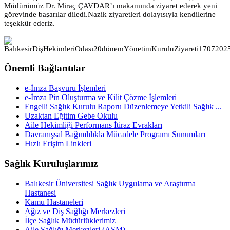
Müdürümüz Dr. Miraç ÇAVDAR’ı makamında ziyaret ederek yeni
görevinde başarılar diledi.Nazik ziyaretleri dolayısıyla kendilerine
teşekkür ederiz.
Önemli Bağlantılar
e-İmza Başvuru İşlemleri
e-İmza Pin Oluşturma ve Kilit Çözme İşlemleri
Engelli Sağlık Kurulu Raporu Düzenlemeye Yetkili Sağlık ...
Uzaktan Eğitim Gebe Okulu
Aile Hekimliği Performans İtiraz Evrakları
Davranışsal Bağımlılıkla Mücadele Programı Sunumları
Hızlı Erişim Linkleri
Sağlık Kuruluşlarımız
Balıkesir Üniversitesi Sağlık Uygulama ve Araştırma
Hastanesi
Kamu Hastaneleri
Ağız ve Diş Sağlığı Merkezleri
İlçe Sağlık Müdürlüklerimiz
Aile Sağlığı Merkezleri (ASM)