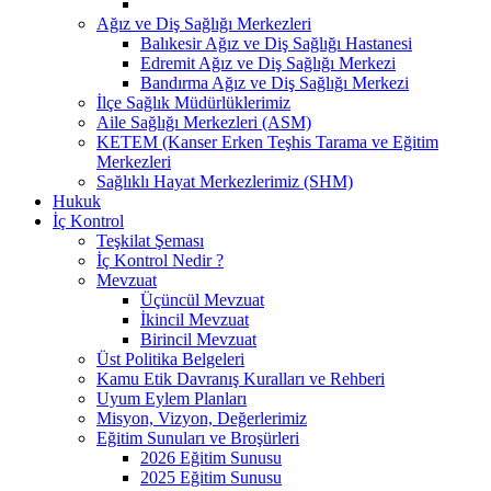
Ağız ve Diş Sağlığı Merkezleri
Balıkesir Ağız ve Diş Sağlığı Hastanesi
Edremit Ağız ve Diş Sağlığı Merkezi
Bandırma Ağız ve Diş Sağlığı Merkezi
İlçe Sağlık Müdürlüklerimiz
Aile Sağlığı Merkezleri (ASM)
KETEM (Kanser Erken Teşhis Tarama ve Eğitim
Merkezleri
Sağlıklı Hayat Merkezlerimiz (SHM)
Hukuk
İç Kontrol
Teşkilat Şeması
İç Kontrol Nedir ?
Mevzuat
Üçüncül Mevzuat
İkincil Mevzuat
Birincil Mevzuat
Üst Politika Belgeleri
Kamu Etik Davranış Kuralları ve Rehberi
Uyum Eylem Planları
Misyon, Vizyon, Değerlerimiz
Eğitim Sunuları ve Broşürleri
2026 Eğitim Sunusu
2025 Eğitim Sunusu