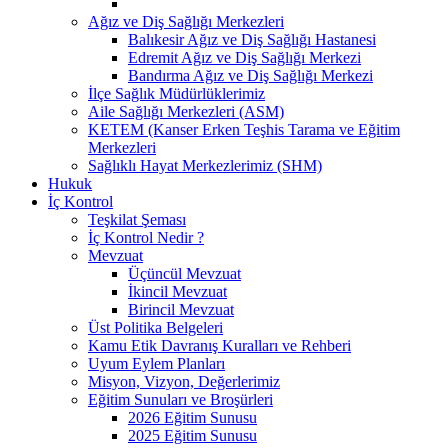
Ağız ve Diş Sağlığı Merkezleri
Balıkesir Ağız ve Diş Sağlığı Hastanesi
Edremit Ağız ve Diş Sağlığı Merkezi
Bandırma Ağız ve Diş Sağlığı Merkezi
İlçe Sağlık Müdürlüklerimiz
Aile Sağlığı Merkezleri (ASM)
KETEM (Kanser Erken Teşhis Tarama ve Eğitim
Merkezleri
Sağlıklı Hayat Merkezlerimiz (SHM)
Hukuk
İç Kontrol
Teşkilat Şeması
İç Kontrol Nedir ?
Mevzuat
Üçüncül Mevzuat
İkincil Mevzuat
Birincil Mevzuat
Üst Politika Belgeleri
Kamu Etik Davranış Kuralları ve Rehberi
Uyum Eylem Planları
Misyon, Vizyon, Değerlerimiz
Eğitim Sunuları ve Broşürleri
2026 Eğitim Sunusu
2025 Eğitim Sunusu