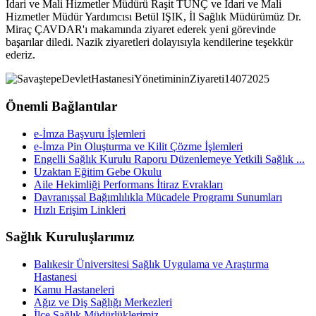
İdari ve Mali Hizmetler Müdürü Raşit TUNÇ ve İdari ve Mali
Hizmetler Müdür Yardımcısı Betül IŞIK, İl Sağlık Müdürümüz Dr.
Miraç ÇAVDAR'ı makamında ziyaret ederek yeni görevinde
başarılar diledi.
Nazik ziyaretleri dolayısıyla kendilerine teşekkür
ederiz.
Önemli Bağlantılar
e-İmza Başvuru İşlemleri
e-İmza Pin Oluşturma ve Kilit Çözme İşlemleri
Engelli Sağlık Kurulu Raporu Düzenlemeye Yetkili Sağlık ...
Uzaktan Eğitim Gebe Okulu
Aile Hekimliği Performans İtiraz Evrakları
Davranışsal Bağımlılıkla Mücadele Programı Sunumları
Hızlı Erişim Linkleri
Sağlık Kuruluşlarımız
Balıkesir Üniversitesi Sağlık Uygulama ve Araştırma
Hastanesi
Kamu Hastaneleri
Ağız ve Diş Sağlığı Merkezleri
İlçe Sağlık Müdürlüklerimiz