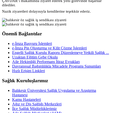
ÇAVDAR’ı makamında ziyaret ederek yeni görevinde başarılar
dilediler.
‎Nazik ziyaretleri dolayısıyla kendilerine teşekkür ederiz.
Önemli Bağlantılar
e-İmza Başvuru İşlemleri
e-İmza Pin Oluşturma ve Kilit Çözme İşlemleri
Engelli Sağlık Kurulu Raporu Düzenlemeye Yetkili Sağlık ...
Uzaktan Eğitim Gebe Okulu
Aile Hekimliği Performans İtiraz Evrakları
Davranışsal Bağımlılıkla Mücadele Programı Sunumları
Hızlı Erişim Linkleri
Sağlık Kuruluşlarımız
Balıkesir Üniversitesi Sağlık Uygulama ve Araştırma
Hastanesi
Kamu Hastaneleri
Ağız ve Diş Sağlığı Merkezleri
İlçe Sağlık Müdürlüklerimiz