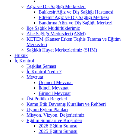
Ağız ve Diş Sağlığı Merkezleri
Balıkesir Ağız ve Diş Sağlığı Hastanesi
Edremit Ağız ve Diş Sağlığı Merkezi
Bandırma Ağız ve Diş Sağlığı Merkezi
İlçe Sağlık Müdürlüklerimiz
Aile Sağlığı Merkezleri (ASM)
KETEM (Kanser Erken Teşhis Tarama ve Eğitim
Merkezleri
Sağlıklı Hayat Merkezlerimiz (SHM)
Hukuk
İç Kontrol
Teşkilat Şeması
İç Kontrol Nedir ?
Mevzuat
Üçüncül Mevzuat
İkincil Mevzuat
Birincil Mevzuat
Üst Politika Belgeleri
Kamu Etik Davranış Kuralları ve Rehberi
Uyum Eylem Planları
Misyon, Vizyon, Değerlerimiz
Eğitim Sunuları ve Broşürleri
2026 Eğitim Sunusu
2025 Eğitim Sunusu