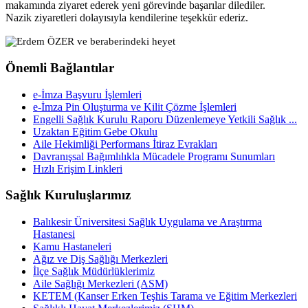
makamında ziyaret ederek yeni görevinde başarılar dilediler.
‎Nazik ziyaretleri dolayısıyla kendilerine teşekkür ederiz.
Önemli Bağlantılar
e-İmza Başvuru İşlemleri
e-İmza Pin Oluşturma ve Kilit Çözme İşlemleri
Engelli Sağlık Kurulu Raporu Düzenlemeye Yetkili Sağlık ...
Uzaktan Eğitim Gebe Okulu
Aile Hekimliği Performans İtiraz Evrakları
Davranışsal Bağımlılıkla Mücadele Programı Sunumları
Hızlı Erişim Linkleri
Sağlık Kuruluşlarımız
Balıkesir Üniversitesi Sağlık Uygulama ve Araştırma
Hastanesi
Kamu Hastaneleri
Ağız ve Diş Sağlığı Merkezleri
İlçe Sağlık Müdürlüklerimiz
Aile Sağlığı Merkezleri (ASM)
KETEM (Kanser Erken Teşhis Tarama ve Eğitim Merkezleri