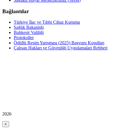
Sağlıklı Hayat Merkezlerimiz (SHM)
Bağlantılar
Türkiye İlaç ve Tıbbi Cihaz Kurumu
Sağlık Bakanlığı
Balıkesir Valiliği
Protokoller
Ödüllü Resim Yarışması (2025) Başvuru Koşulları
Çalışan Hakları ve Güvenliği Uygulamaları Rehberi
2026
×