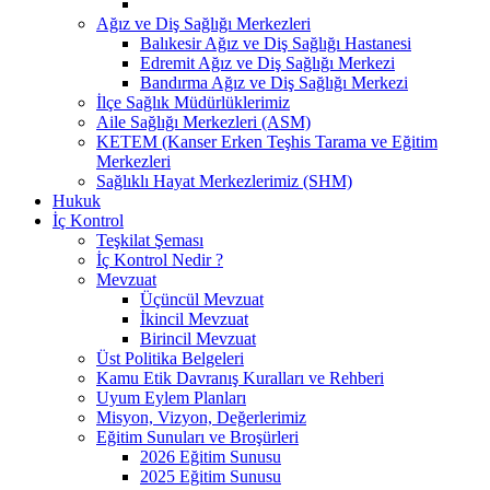
Ağız ve Diş Sağlığı Merkezleri
Balıkesir Ağız ve Diş Sağlığı Hastanesi
Edremit Ağız ve Diş Sağlığı Merkezi
Bandırma Ağız ve Diş Sağlığı Merkezi
İlçe Sağlık Müdürlüklerimiz
Aile Sağlığı Merkezleri (ASM)
KETEM (Kanser Erken Teşhis Tarama ve Eğitim
Merkezleri
Sağlıklı Hayat Merkezlerimiz (SHM)
Hukuk
İç Kontrol
Teşkilat Şeması
İç Kontrol Nedir ?
Mevzuat
Üçüncül Mevzuat
İkincil Mevzuat
Birincil Mevzuat
Üst Politika Belgeleri
Kamu Etik Davranış Kuralları ve Rehberi
Uyum Eylem Planları
Misyon, Vizyon, Değerlerimiz
Eğitim Sunuları ve Broşürleri
2026 Eğitim Sunusu
2025 Eğitim Sunusu