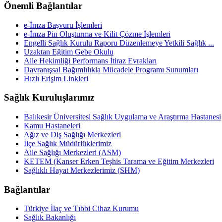
Önemli Bağlantılar
e-İmza Başvuru İşlemleri
e-İmza Pin Oluşturma ve Kilit Çözme İşlemleri
Engelli Sağlık Kurulu Raporu Düzenlemeye Yetkili Sağlık ...
Uzaktan Eğitim Gebe Okulu
Aile Hekimliği Performans İtiraz Evrakları
Davranışsal Bağımlılıkla Mücadele Programı Sunumları
Hızlı Erişim Linkleri
Sağlık Kuruluşlarımız
Balıkesir Üniversitesi Sağlık Uygulama ve Araştırma Hastanesi
Kamu Hastaneleri
Ağız ve Diş Sağlığı Merkezleri
İlçe Sağlık Müdürlüklerimiz
Aile Sağlığı Merkezleri (ASM)
KETEM (Kanser Erken Teşhis Tarama ve Eğitim Merkezleri
Sağlıklı Hayat Merkezlerimiz (SHM)
Bağlantılar
Türkiye İlaç ve Tıbbi Cihaz Kurumu
Sağlık Bakanlığı