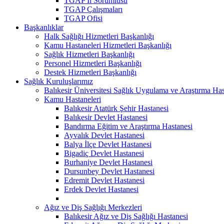
TGAP İl Sorumlusu
TGAP Çalışmaları
TGAP Ofisi
Başkanlıklar
Halk Sağlığı Hizmetleri Başkanlığı
Kamu Hastaneleri Hizmetleri Başkanlığı
Sağlık Hizmetleri Başkanlığı
Personel Hizmetleri Başkanlığı
Destek Hizmetleri Başkanlığı
Sağlık Kuruluşlarımız
Balıkesir Üniversitesi Sağlık Uygulama ve Araştırma Has
Kamu Hastaneleri
Balıkesir Atatürk Şehir Hastanesi
Balıkesir Devlet Hastanesi
Bandırma Eğitim ve Araştırma Hastanesi
Ayvalık Devlet Hastanesi
Balya İlçe Devlet Hastanesi
Bigadiç Devlet Hastanesi
Burhaniye Devlet Hastanesi
Dursunbey Devlet Hastanesi
Edremit Devlet Hastanesi
Erdek Devlet Hastanesi
Ağız ve Diş Sağlığı Merkezleri
Balıkesir Ağız ve Diş Sağlığı Hastanesi