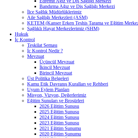
Edremit Ağız ve Diş Sağlığı Merkezi
Bandırma Ağız ve Diş Sağlığı Merkezi
İlçe Sağlık Müdürlüklerimiz
Aile Sağlığı Merkezleri (ASM)
KETEM (Kanser Erken Teşhis Tarama ve Eğitim Merkez
Sağlıklı Hayat Merkezlerimiz (SHM)
Hukuk
İç Kontrol
Teşkilat Şeması
İç Kontrol Nedir ?
Mevzuat
Üçüncül Mevzuat
İkincil Mevzuat
Birincil Mevzuat
Üst Politika Belgeleri
Kamu Etik Davranış Kuralları ve Rehberi
Uyum Eylem Planları
Misyon, Vizyon, Değerlerimiz
Eğitim Sunuları ve Broşürleri
2026 Eğitim Sunusu
2025 Eğitim Sunusu
2024 Eğitim Sunusu
2023 Eğitim Sunusu
2021 Eğitim Sunumu
2020 Eğitim Sunumu