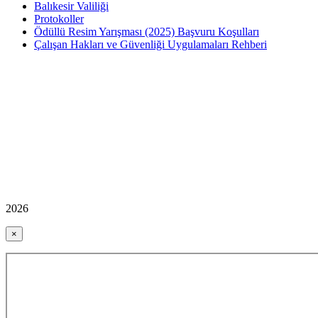
Balıkesir Valiliği
Protokoller
Ödüllü Resim Yarışması (2025) Başvuru Koşulları
Çalışan Hakları ve Güvenliği Uygulamaları Rehberi
2026
×