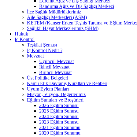
Edremit Ağız ve Diş Sağlığı Merkezi
Bandırma Ağız ve Diş Sağlığı Merkezi
İlçe Sağlık Müdürlüklerimiz
Aile Sağlığı Merkezleri (ASM)
KETEM (Kanser Erken Teşhis Tarama ve Eğitim Merkez
Sağlıklı Hayat Merkezlerimiz (SHM)
Hukuk
İç Kontrol
Teşkilat Şeması
İç Kontrol Nedir ?
Mevzuat
Üçüncül Mevzuat
İkincil Mevzuat
Birincil Mevzuat
Üst Politika Belgeleri
Kamu Etik Davranış Kuralları ve Rehberi
Uyum Eylem Planları
Misyon, Vizyon, Değerlerimiz
Eğitim Sunuları ve Broşürleri
2026 Eğitim Sunusu
2025 Eğitim Sunusu
2024 Eğitim Sunusu
2023 Eğitim Sunusu
2021 Eğitim Sunumu
2020 Eğitim Sunumu