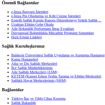
Önemli Bağlantılar
e-İmza Başvuru İşlemleri
e-İmza Pin Oluşturma ve Kilit Çözme İşlemleri
Engelli Sağlık Kurulu Raporu Düzenlemeye Yetkili Sağlık ...
Uzaktan Eğitim Gebe Okulu
Aile Hekimliği Performans İtiraz Evrakları
Davranışsal Bağımlılıkla Mücadele Programı Sunumları
Hızlı Erişim Linkleri
Sağlık Kuruluşlarımız
Balıkesir Üniversitesi Sağlık Uygulama ve Araştırma Hastanesi
Kamu Hastaneleri
Ağız ve Diş Sağlığı Merkezleri
İlçe Sağlık Müdürlüklerimiz
Aile Sağlığı Merkezleri (ASM)
KETEM (Kanser Erken Teşhis Tarama ve Eğitim Merkezleri
Sağlıklı Hayat Merkezlerimiz (SHM)
Bağlantılar
Türkiye İlaç ve Tıbbi Cihaz Kurumu
Sağlık Bakanlığı