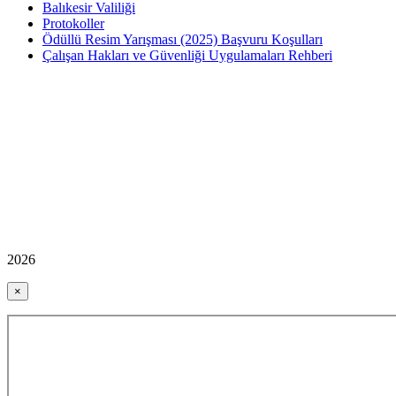
Balıkesir Valiliği
Protokoller
Ödüllü Resim Yarışması (2025) Başvuru Koşulları
Çalışan Hakları ve Güvenliği Uygulamaları Rehberi
2026
×