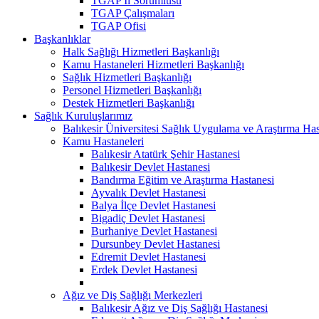
TGAP İl Sorumlusu
TGAP Çalışmaları
TGAP Ofisi
Başkanlıklar
Halk Sağlığı Hizmetleri Başkanlığı
Kamu Hastaneleri Hizmetleri Başkanlığı
Sağlık Hizmetleri Başkanlığı
Personel Hizmetleri Başkanlığı
Destek Hizmetleri Başkanlığı
Sağlık Kuruluşlarımız
Balıkesir Üniversitesi Sağlık Uygulama ve Araştırma Has
Kamu Hastaneleri
Balıkesir Atatürk Şehir Hastanesi
Balıkesir Devlet Hastanesi
Bandırma Eğitim ve Araştırma Hastanesi
Ayvalık Devlet Hastanesi
Balya İlçe Devlet Hastanesi
Bigadiç Devlet Hastanesi
Burhaniye Devlet Hastanesi
Dursunbey Devlet Hastanesi
Edremit Devlet Hastanesi
Erdek Devlet Hastanesi
Ağız ve Diş Sağlığı Merkezleri
Balıkesir Ağız ve Diş Sağlığı Hastanesi