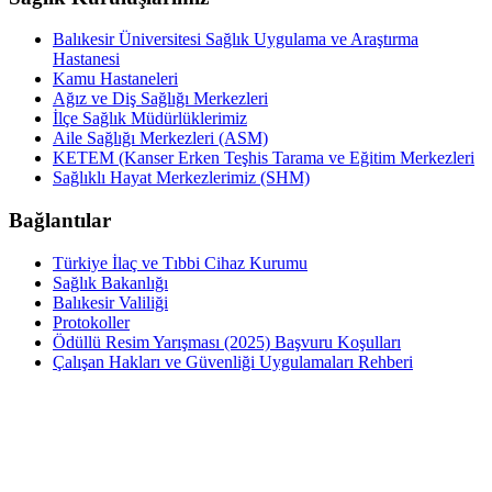
Balıkesir Üniversitesi Sağlık Uygulama ve Araştırma
Hastanesi
Kamu Hastaneleri
Ağız ve Diş Sağlığı Merkezleri
İlçe Sağlık Müdürlüklerimiz
Aile Sağlığı Merkezleri (ASM)
KETEM (Kanser Erken Teşhis Tarama ve Eğitim Merkezleri
Sağlıklı Hayat Merkezlerimiz (SHM)
Bağlantılar
Türkiye İlaç ve Tıbbi Cihaz Kurumu
Sağlık Bakanlığı
Balıkesir Valiliği
Protokoller
Ödüllü Resim Yarışması (2025) Başvuru Koşulları
Çalışan Hakları ve Güvenliği Uygulamaları Rehberi