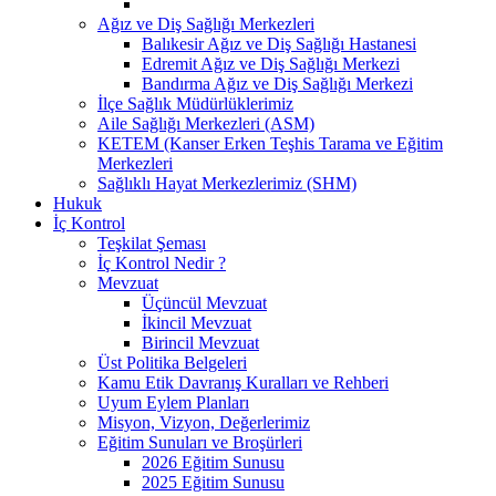
Ağız ve Diş Sağlığı Merkezleri
Balıkesir Ağız ve Diş Sağlığı Hastanesi
Edremit Ağız ve Diş Sağlığı Merkezi
Bandırma Ağız ve Diş Sağlığı Merkezi
İlçe Sağlık Müdürlüklerimiz
Aile Sağlığı Merkezleri (ASM)
KETEM (Kanser Erken Teşhis Tarama ve Eğitim
Merkezleri
Sağlıklı Hayat Merkezlerimiz (SHM)
Hukuk
İç Kontrol
Teşkilat Şeması
İç Kontrol Nedir ?
Mevzuat
Üçüncül Mevzuat
İkincil Mevzuat
Birincil Mevzuat
Üst Politika Belgeleri
Kamu Etik Davranış Kuralları ve Rehberi
Uyum Eylem Planları
Misyon, Vizyon, Değerlerimiz
Eğitim Sunuları ve Broşürleri
2026 Eğitim Sunusu
2025 Eğitim Sunusu