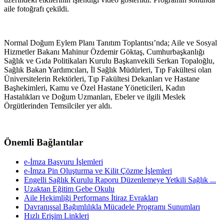
aile fotoğrafı çekildi.
Normal Doğum Eylem Planı Tanıtım Toplantısı’nda; Aile ve Sosyal
Hizmetler Bakanı Mahinur Özdemir Göktaş, Cumhurbaşkanlığı
Sağlık ve Gıda Politikaları Kurulu Başkanvekili Serkan Topaloğlu,
Sağlık Bakan Yardımcıları, İl Sağlık Müdürleri, Tıp Fakültesi olan
Üniversitelerin Rektörleri, Tıp Fakültesi Dekanları ve Hastane
Başhekimleri, Kamu ve Özel Hastane Yöneticileri, Kadın
Hastalıkları ve Doğum Uzmanları, Ebeler ve ilgili Meslek
Örgütlerinden Temsilciler yer aldı.
Önemli Bağlantılar
e-İmza Başvuru İşlemleri
e-İmza Pin Oluşturma ve Kilit Çözme İşlemleri
Engelli Sağlık Kurulu Raporu Düzenlemeye Yetkili Sağlık ...
Uzaktan Eğitim Gebe Okulu
Aile Hekimliği Performans İtiraz Evrakları
Davranışsal Bağımlılıkla Mücadele Programı Sunumları
Hızlı Erişim Linkleri