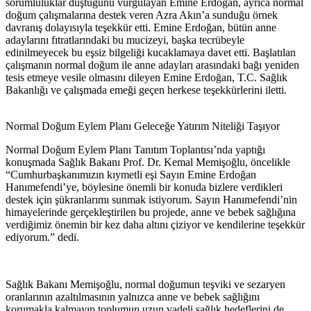
sorumluluklar düştüğünü vurgulayan Emine Erdoğan, ayrıca normal
doğum çalışmalarına destek veren Azra Akın’a sunduğu örnek
davranış dolayısıyla teşekkür etti. Emine Erdoğan, bütün anne
adaylarını fıtratlarındaki bu mucizeyi, başka tecrübeyle
edinilmeyecek bu eşsiz bilgeliği kucaklamaya davet etti. Başlatılan
çalışmanın normal doğum ile anne adayları arasındaki bağı yeniden
tesis etmeye vesile olmasını dileyen Emine Erdoğan, T.C. Sağlık
Bakanlığı ve çalışmada emeği geçen herkese teşekkürlerini iletti.
Normal Doğum Eylem Planı Geleceğe Yatırım Niteliği Taşıyor
Normal Doğum Eylem Planı Tanıtım Toplantısı’nda yaptığı
konuşmada Sağlık Bakanı Prof. Dr. Kemal Memişoğlu, öncelikle
“Cumhurbaşkanımızın kıymetli eşi Sayın Emine Erdoğan
Hanımefendi’ye, böylesine önemli bir konuda bizlere verdikleri
destek için şükranlarımı sunmak istiyorum. Sayın Hanımefendi’nin
himayelerinde gerçekleştirilen bu projede, anne ve bebek sağlığına
verdiğimiz önemin bir kez daha altını çiziyor ve kendilerine teşekkür
ediyorum.” dedi.
Sağlık Bakanı Memişoğlu, normal doğumun teşviki ve sezaryen
oranlarının azaltılmasının yalnızca anne ve bebek sağlığını
korumakla kalmayıp toplumun uzun vadeli sağlık hedeflerini de