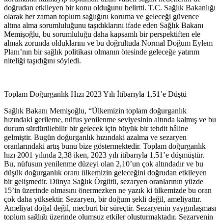
doğrudan etkileyen bir konu olduğunu belirtti. T.C. Sağlık Bakanlığı
olarak her zaman toplum sağlığını koruma ve geleceği güvence
altına alma sorumluluğunu taşıdıklarını ifade eden Sağlık Bakanı
Memişoğlu, bu sorumluluğu daha kapsamlı bir perspektiften ele
almak zorunda olduklarını ve bu doğrultuda Normal Doğum Eylem
Planı’nın bir sağlık politikası olmanın ötesinde geleceğe yatırım
niteliği taşıdığını söyledi.
Toplam Doğurganlık Hızı 2023 Yılı İtibarıyla 1,51’e Düştü
Sağlık Bakanı Memişoğlu, “Ülkemizin toplam doğurganlık
hızındaki gerileme, nüfus yenilenme seviyesinin altında kalmış ve bu
durum sürdürülebilir bir gelecek için büyük bir tehdit hâline
gelmiştir. Bugün doğurganlık hızındaki azalma ve sezaryen
oranlarındaki artış bunu bize göstermektedir. Toplam doğurganlık
hızı 2001 yılında 2,38 iken, 2023 yılı itibarıyla 1,51’e düşmüştür.
Bu, nüfusun yenilenme düzeyi olan 2,10’un çok altındadır ve bu
düşük doğurganlık oranı ülkemizin geleceğini doğrudan etkileyen
bir gelişmedir. Dünya Sağlık Örgütü, sezaryen oranlarının yüzde
15’in üzerinde olmasını önermezken ne yazık ki ülkemizde bu oran
çok daha yüksektir. Sezaryen, bir doğum şekli değil, ameliyattır.
Ameliyat doğal değil, mecburi bir süreçtir. Sezaryenin yaygınlaşması
toplum sağlığı üzerinde olumsuz etkiler oluşturmaktadır. Sezaryenin