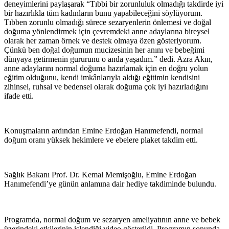
deneyimlerini paylaşarak “Tıbbi bir zorunluluk olmadığı takdirde iyi
bir hazırlıkla tüm kadınların bunu yapabileceğini söylüyorum.
Tıbben zorunlu olmadığı sürece sezaryenlerin önlemesi ve doğal
doğuma yönlendirmek için çevremdeki anne adaylarına bireysel
olarak her zaman örnek ve destek olmaya özen gösteriyorum.
Çünkü ben doğal doğumun mucizesinin her anını ve bebeğimi
dünyaya getirmenin gururunu o anda yaşadım.” dedi. Azra Akın,
anne adaylarını normal doğuma hazırlamak için en doğru yolun
eğitim olduğunu, kendi imkânlarıyla aldığı eğitimin kendisini
zihinsel, ruhsal ve bedensel olarak doğuma çok iyi hazırladığını
ifade etti.
Konuşmaların ardından Emine Erdoğan Hanımefendi, normal
doğum oranı yüksek hekimlere ve ebelere plaket takdim etti.
Sağlık Bakanı Prof. Dr. Kemal Memişoğlu, Emine Erdoğan
Hanımefendi’ye günün anlamına dair hediye takdiminde bulundu.
Programda, normal doğum ve sezaryen ameliyatının anne ve bebek
üzerindeki etkilerinin işlendiği video gösterildi. Programın sonunda