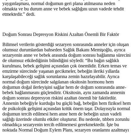
yaygınlaşması, normal doğumun geri plana atılmasına neden
olmakta ve bu durum anne ve bebek sağlığını uzun vadede tehdit
etmektedir.” dedi.
Doğum Sonrası Depresyon Riskini Azaltan Önemli Bir Faktör
Bilimsel verilerin gösterdiği sezaryen sonrasında anneler için oluşan
olumsuz durumlardan bahseden Sağlık Bakanı Memişoğlu, ayrıca
sezaryenin anne ve bebek arasında doğum sonrası bağlanma sürecini
de olumsuz etkilediğinin bilindiğini söyledi: “Bu bağın sağlıklı
kurulması, bebek gelişimi açısından çok önemlidir. Erken temas ve
emzirme sürecinde yaşanan gecikmeler, bebeğin ileriki yıllarda
karşılaşabileceği sağlık sorunlarına zemin hazırlayabilir. Ayrıca
normal doğum sürecinde salgılanan oksitosin hormonu hem
doğumun doğal ilerleyişini sağlar hem de doğum sonrasında anne-
bebek bağlanmasını güçlendirir. Oksitosin, aynı zamanda annenin
doğum sonrası depresyon riskini azaltan önemli bir faktördür.
Annenin bebeğiyle kurduğu bu güçlü bağ, bebeğin hem fiziksel hem
de psikolojik gelişimi açısından kritik önem taşır. Dolayısıyla normal
doğumun tercih edilmesi hem anne hem de bebeğin uzun vadeli
sağlığı üzerinde olumlu etkiler oluşturur. Bu nedenle, tıbben zorunlu
olmadıkça sezaryenin tercih edilmemesi gerekmektedir. İşte bu
noktada Normal Doğum Eylem Planı, sezaryen oranlarını azaltmayı