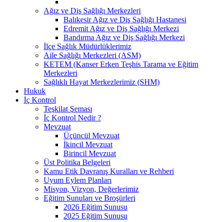
Ağız ve Diş Sağlığı Merkezleri
Balıkesir Ağız ve Diş Sağlığı Hastanesi
Edremit Ağız ve Diş Sağlığı Merkezi
Bandırma Ağız ve Diş Sağlığı Merkezi
İlçe Sağlık Müdürlüklerimiz
Aile Sağlığı Merkezleri (ASM)
KETEM (Kanser Erken Teşhis Tarama ve Eğitim
Merkezleri
Sağlıklı Hayat Merkezlerimiz (SHM)
Hukuk
İç Kontrol
Teşkilat Şeması
İç Kontrol Nedir ?
Mevzuat
Üçüncül Mevzuat
İkincil Mevzuat
Birincil Mevzuat
Üst Politika Belgeleri
Kamu Etik Davranış Kuralları ve Rehberi
Uyum Eylem Planları
Misyon, Vizyon, Değerlerimiz
Eğitim Sunuları ve Broşürleri
2026 Eğitim Sunusu
2025 Eğitim Sunusu