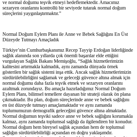
ve normal doğumu teşvik etmeyi hedeflemektedir. Amacımız
sezaryen oranlarını kontrollü bir seviyede tutarak normal doğum
süreçlerini yaygınlaştırmaktır.”
Normal Doğum Eylem Planı ile Anne ve Bebek Sağlığını En Üst
Düzeyde Tutmayı Amaçladık
Türkiye’nin Cumhurbaşkanımız Recep Tayyip Erdoğan liderliğinde
sağlık alanında son yıllarda çok önemli başarılar elde ettiğini
vurgulayan Sağlık Bakanı Memişoğlu, “Sağlık hizmetlerimizin
kalitesini artırmakla kalmadık, aynı zamanda dünyada örnek
gösterilen bir sağlık sistemi inşa ettik. Ancak sağlık hizmetlerimizin
sürdürülebilirliğini sağlamak ve geleceği güvence altına almak için
normal doğumu daha fazla teşvik etmek ve sezaryen oranlarını
azaltmak zorundayız. Bu amaçla hazırladığımız Normal Doğum
Eylem Planı, bilimsel temellere dayanan bir strateji olarak ön plana
çıkmaktadır. Bu plan, doğum süreçlerinde anne ve bebek sağlığını
en üst düzeyde tutmayı amaçlamaktadır ve aynı zamanda
toplumumuzun demografik geleceğini güvence altına almaktadır.
Normal doğumun teşviki sadece anne ve bebek sağlığını korumakla
kalmaz, aynı zamanda toplumsal sağlığı da ilgilendiren bir konudur.
Normal doğum hem bireysel sağlık açısından hem de toplumsal
sağlığın sürdürülebilirliği açısından en doğru yaklaşımdır.