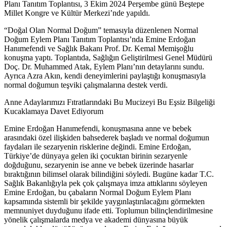
Planı Tanıtım Toplantısı, 3 Ekim 2024 Perşembe günü Beştepe
Millet Kongre ve Kültür Merkezi’nde yapıldı.
“Doğal Olan Normal Doğum” temasıyla düzenlenen Normal
Doğum Eylem Planı Tanıtım Toplantısı’nda Emine Erdoğan
Hanımefendi ve Sağlık Bakanı Prof. Dr. Kemal Memişoğlu
konuşma yaptı. Toplantıda, Sağlığın Geliştirilmesi Genel Müdürü
Doç. Dr. Muhammed Atak, Eylem Planı’nın detaylarını sundu.
Ayrıca Azra Akın, kendi deneyimlerini paylaştığı konuşmasıyla
normal doğumun teşviki çalışmalarına destek verdi.
Anne Adaylarımızı Fıtratlarındaki Bu Mucizeyi Bu Eşsiz Bilgeliği
Kucaklamaya Davet Ediyorum
Emine Erdoğan Hanımefendi, konuşmasına anne ve bebek
arasındaki özel ilişkiden bahsederek başladı ve normal doğumun
faydaları ile sezaryenin risklerine değindi. Emine Erdoğan,
Türkiye’de dünyaya gelen iki çocuktan birinin sezaryenle
doğduğunu, sezaryenin ise anne ve bebek üzerinde hasarlar
bıraktığının bilimsel olarak bilindiğini söyledi. Bugüne kadar T.C.
Sağlık Bakanlığıyla pek çok çalışmaya imza attıklarını söyleyen
Emine Erdoğan, bu çabaların Normal Doğum Eylem Planı
kapsamında sistemli bir şekilde yaygınlaştırılacağını görmekten
memnuniyet duyduğunu ifade etti. Toplumun bilinçlendirilmesine
yönelik çalışmalarda medya ve akademi dünyasına büyük