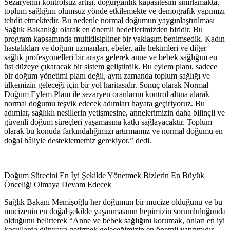
Sezaryenin kontrolsüz artışı, doğurganlık kapasitesini sınırlamakta,
toplum sağlığını olumsuz yönde etkilemekte ve demografik yapımızı
tehdit etmektedir. Bu nedenle normal doğumun yaygınlaştırılması
Sağlık Bakanlığı olarak en önemli hedeflerimizden biridir. Bu
program kapsamında multidisipliner bir yaklaşım benimsedik. Kadın
hastalıkları ve doğum uzmanları, ebeler, aile hekimleri ve diğer
sağlık profesyonelleri bir araya gelerek anne ve bebek sağlığını en
üst düzeye çıkaracak bir sistem geliştirdik. Bu eylem planı, sadece
bir doğum yönetimi planı değil, aynı zamanda toplum sağlığı ve
ülkemizin geleceği için bir yol haritasıdır. Sonuç olarak Normal
Doğum Eylem Planı ile sezaryen oranlarını kontrol altına alarak
normal doğumu teşvik edecek adımları hayata geçiriyoruz. Bu
adımlar, sağlıklı nesillerin yetişmesine, annelerimizin daha bilinçli ve
güvenli doğum süreçleri yaşamasına katkı sağlayacaktır. Toplum
olarak bu konuda farkındalığımızı artırmamız ve normal doğumu en
doğal hâliyle desteklememiz gerekiyor.” dedi.
Doğum Sürecini En İyi Şekilde Yönetmek Bizlerin En Büyük
Önceliği Olmaya Devam Edecek
Sağlık Bakanı Memişoğlu her doğumun bir mucize olduğunu ve bu
mucizenin en doğal şekilde yaşanmasının hepimizin sorumluluğunda
olduğunu belirterek “Anne ve bebek sağlığını korumak, onları en iyi
koşullarda dünyaya getirmek geleceğimizin en önemli yatırımıdır.