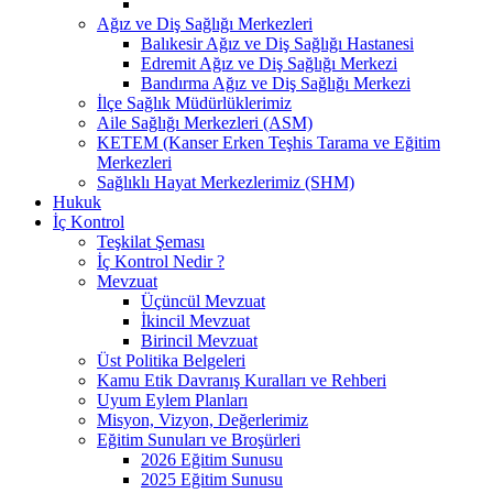
Ağız ve Diş Sağlığı Merkezleri
Balıkesir Ağız ve Diş Sağlığı Hastanesi
Edremit Ağız ve Diş Sağlığı Merkezi
Bandırma Ağız ve Diş Sağlığı Merkezi
İlçe Sağlık Müdürlüklerimiz
Aile Sağlığı Merkezleri (ASM)
KETEM (Kanser Erken Teşhis Tarama ve Eğitim
Merkezleri
Sağlıklı Hayat Merkezlerimiz (SHM)
Hukuk
İç Kontrol
Teşkilat Şeması
İç Kontrol Nedir ?
Mevzuat
Üçüncül Mevzuat
İkincil Mevzuat
Birincil Mevzuat
Üst Politika Belgeleri
Kamu Etik Davranış Kuralları ve Rehberi
Uyum Eylem Planları
Misyon, Vizyon, Değerlerimiz
Eğitim Sunuları ve Broşürleri
2026 Eğitim Sunusu
2025 Eğitim Sunusu