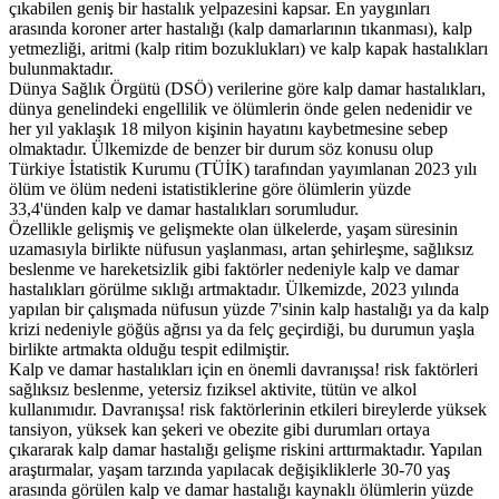
çıkabilen geniş bir hastalık yelpazesini kapsar. En yaygınları
arasında koroner arter hastalığı (kalp damarlarının tıkanması), kalp
yetmezliği, aritmi (kalp ritim bozuklukları) ve kalp kapak hastalıkları
bulunmaktadır.
Dünya Sağlık Örgütü (DSÖ) verilerine göre kalp damar hastalıkları,
dünya genelindeki engellilik ve ölümlerin önde gelen nedenidir ve
her yıl yaklaşık 18 milyon kişinin hayatını kaybetmesine sebep
olmaktadır. Ülkemizde de benzer bir durum söz konusu olup
Türkiye İstatistik Kurumu (TÜİK) tarafından yayımlanan 2023 yılı
ölüm ve ölüm nedeni istatistiklerine göre ölümlerin yüzde
33,4'ünden kalp ve damar hastalıkları sorumludur.
Özellikle gelişmiş ve gelişmekte olan ülkelerde, yaşam süresinin
uzamasıyla birlikte nüfusun yaşlanması, artan şehirleşme, sağlıksız
beslenme ve hareketsizlik gibi faktörler nedeniyle kalp ve damar
hastalıkları görülme sıklığı artmaktadır. Ülkemizde, 2023 yılında
yapılan bir çalışmada nüfusun yüzde 7'sinin kalp hastalığı ya da kalp
krizi nedeniyle göğüs ağrısı ya da felç geçirdiği, bu durumun yaşla
birlikte artmakta olduğu tespit edilmiştir.
Kalp ve damar hastalıkları için en önemli davranışsa! risk faktörleri
sağlıksız beslenme, yetersiz fıziksel aktivite, tütün ve alkol
kullanımıdır. Davranışsa! risk faktörlerinin etkileri bireylerde yüksek
tansiyon, yüksek kan şekeri ve obezite gibi durumları ortaya
çıkararak kalp damar hastalığı gelişme riskini arttırmaktadır. Yapılan
araştırmalar, yaşam tarzında yapılacak değişikliklerle 30-70 yaş
arasında görülen kalp ve damar hastalığı kaynaklı ölümlerin yüzde