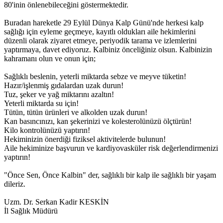
80'inin önlenebileceğini göstermektedir.
Buradan hareketle 29 Eylül Dünya Kalp Günü'nde herkesi kalp
sağlığı için eyleme geçmeye, kayıtlı oldukları aile hekimlerini
düzenli olarak ziyaret etmeye, periyodik tarama ve izlemlerini
yaptırmaya, davet ediyoruz. Kalbiniz önceliğiniz olsun. Kalbinizin
kahramanı olun ve onun için;
Sağlıklı beslenin, yeterli miktarda sebze ve meyve tüketin!
Hazır/işlenmiş gıdalardan uzak durun!
Tuz, şeker ve yağ miktarını azaltın!
Yeterli miktarda su için!
Tütün, tütün ürünleri ve alkolden uzak durun!
Kan basıncınızı, kan şekerinizi ve kolesterolünüzü ölçtürün!
Kilo kontrolünüzü yaptırın!
Hekiminizin önerdiği fiziksel aktivitelerde bulunun!
Aile hekiminize başvurun ve kardiyovasküler risk değerlendirmenizi
yaptırın!
"Önce Sen, Önce Kalbin" der, sağlıklı bir kalp ile sağlıklı bir yaşam
dileriz.
Uzm. Dr. Serkan Kadir KESKİN
İl Sağlık Müdürü