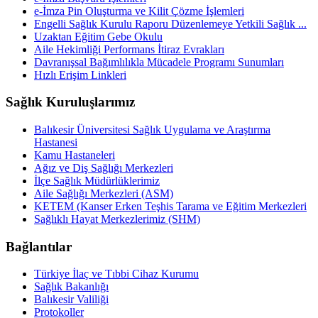
e-İmza Pin Oluşturma ve Kilit Çözme İşlemleri
Engelli Sağlık Kurulu Raporu Düzenlemeye Yetkili Sağlık ...
Uzaktan Eğitim Gebe Okulu
Aile Hekimliği Performans İtiraz Evrakları
Davranışsal Bağımlılıkla Mücadele Programı Sunumları
Hızlı Erişim Linkleri
Sağlık Kuruluşlarımız
Balıkesir Üniversitesi Sağlık Uygulama ve Araştırma
Hastanesi
Kamu Hastaneleri
Ağız ve Diş Sağlığı Merkezleri
İlçe Sağlık Müdürlüklerimiz
Aile Sağlığı Merkezleri (ASM)
KETEM (Kanser Erken Teşhis Tarama ve Eğitim Merkezleri
Sağlıklı Hayat Merkezlerimiz (SHM)
Bağlantılar
Türkiye İlaç ve Tıbbi Cihaz Kurumu
Sağlık Bakanlığı
Balıkesir Valiliği
Protokoller