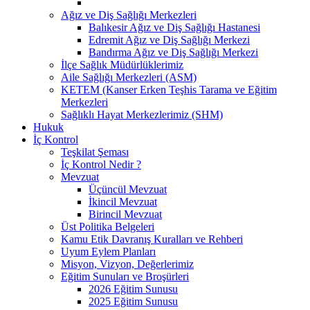
Ağız ve Diş Sağlığı Merkezleri
Balıkesir Ağız ve Diş Sağlığı Hastanesi
Edremit Ağız ve Diş Sağlığı Merkezi
Bandırma Ağız ve Diş Sağlığı Merkezi
İlçe Sağlık Müdürlüklerimiz
Aile Sağlığı Merkezleri (ASM)
KETEM (Kanser Erken Teşhis Tarama ve Eğitim
Merkezleri
Sağlıklı Hayat Merkezlerimiz (SHM)
Hukuk
İç Kontrol
Teşkilat Şeması
İç Kontrol Nedir ?
Mevzuat
Üçüncül Mevzuat
İkincil Mevzuat
Birincil Mevzuat
Üst Politika Belgeleri
Kamu Etik Davranış Kuralları ve Rehberi
Uyum Eylem Planları
Misyon, Vizyon, Değerlerimiz
Eğitim Sunuları ve Broşürleri
2026 Eğitim Sunusu
2025 Eğitim Sunusu