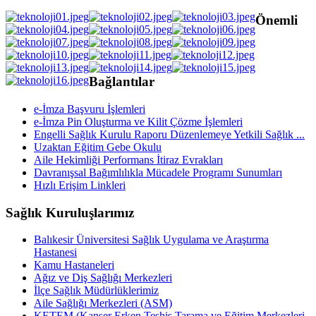
Önemli
Bağlantılar
e-İmza Başvuru İşlemleri
e-İmza Pin Oluşturma ve Kilit Çözme İşlemleri
Engelli Sağlık Kurulu Raporu Düzenlemeye Yetkili Sağlık ...
Uzaktan Eğitim Gebe Okulu
Aile Hekimliği Performans İtiraz Evrakları
Davranışsal Bağımlılıkla Mücadele Programı Sunumları
Hızlı Erişim Linkleri
Sağlık Kuruluşlarımız
Balıkesir Üniversitesi Sağlık Uygulama ve Araştırma
Hastanesi
Kamu Hastaneleri
Ağız ve Diş Sağlığı Merkezleri
İlçe Sağlık Müdürlüklerimiz
Aile Sağlığı Merkezleri (ASM)
KETEM (Kanser Erken Teşhis Tarama ve Eğitim Merkezleri