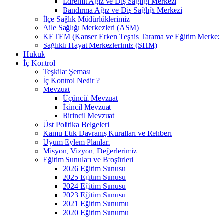
Edremit Ağız ve Diş Sağlığı Merkezi
Bandırma Ağız ve Diş Sağlığı Merkezi
İlçe Sağlık Müdürlüklerimiz
Aile Sağlığı Merkezleri (ASM)
KETEM (Kanser Erken Teşhis Tarama ve Eğitim Merkez
Sağlıklı Hayat Merkezlerimiz (SHM)
Hukuk
İç Kontrol
Teşkilat Şeması
İç Kontrol Nedir ?
Mevzuat
Üçüncül Mevzuat
İkincil Mevzuat
Birincil Mevzuat
Üst Politika Belgeleri
Kamu Etik Davranış Kuralları ve Rehberi
Uyum Eylem Planları
Misyon, Vizyon, Değerlerimiz
Eğitim Sunuları ve Broşürleri
2026 Eğitim Sunusu
2025 Eğitim Sunusu
2024 Eğitim Sunusu
2023 Eğitim Sunusu
2021 Eğitim Sunumu
2020 Eğitim Sunumu