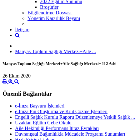
2022 Eğitim Sunumu
Broşürler
Bilgilendirme Dosyası
Yönetim Kararlılık Beyanı
İletişim
Manyas Toplum Sağlığı Merkezi+Aile ...
Manyas Toplum Sağlığı Merkezi+Aile Sağlığı Merkezi+ 112 Ashi
26 Ekim 2020
Önemli Bağlantılar
e-İmza Başvuru İşlemleri
e-İmza Pin Oluşturma ve Kilit Çözme İşlemleri
Engelli Sağlık Kurulu Raporu Düzenlemeye Yetkili Sağlık ...
Uzaktan Eğitim Gebe Okulu
Aile Hekimliği Performans İtiraz Evrakları
Davranışsal Bağımlılıkla Mücadele Programı Sunumları
Hızlı Erişim Linkleri