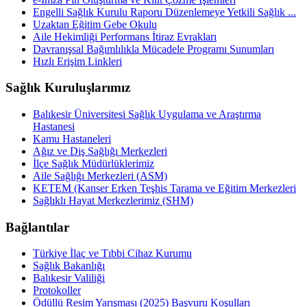
Engelli Sağlık Kurulu Raporu Düzenlemeye Yetkili Sağlık ...
Uzaktan Eğitim Gebe Okulu
Aile Hekimliği Performans İtiraz Evrakları
Davranışsal Bağımlılıkla Mücadele Programı Sunumları
Hızlı Erişim Linkleri
Sağlık Kuruluşlarımız
Balıkesir Üniversitesi Sağlık Uygulama ve Araştırma
Hastanesi
Kamu Hastaneleri
Ağız ve Diş Sağlığı Merkezleri
İlçe Sağlık Müdürlüklerimiz
Aile Sağlığı Merkezleri (ASM)
KETEM (Kanser Erken Teşhis Tarama ve Eğitim Merkezleri
Sağlıklı Hayat Merkezlerimiz (SHM)
Bağlantılar
Türkiye İlaç ve Tıbbi Cihaz Kurumu
Sağlık Bakanlığı
Balıkesir Valiliği
Protokoller
Ödüllü Resim Yarışması (2025) Başvuru Koşulları