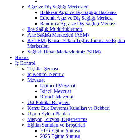
Ağız ve Diş Sağlığı Merkezleri
Balıkesir Ağız ve Diş Sağlığı Hastanesi
Edremit Ağız ve Diş Sağlığı Merkezi
Bandırma Ağız ve Diş Sağlığı Merkezi
İlçe Sağlık Müdürlüklerimiz
Aile Sağlığı Merkezleri (ASM)
KETEM (Kanser Erken Teşhis Tarama ve Eğitim
Merkezleri
Sağlıklı Hayat Merkezlerimiz (SHM)
Hukuk
İç Kontrol
Teşkilat Şeması
İç Kontrol Nedir ?
Mevzuat
Üçüncül Mevzuat
İkincil Mevzuat
Birincil Mevzuat
Üst Politika Belgeleri
Kamu Etik Davranış Kuralları ve Rehberi
Uyum Eylem Planları
Misyon, Vizyon, Değerlerimiz
Eğitim Sunuları ve Broşürleri
2026 Eğitim Sunusu
2025 Eğitim Sunusu