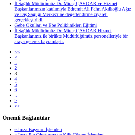
İl Sağlık Müdürümüz Dr. Miraç ÇAVDAR ve Hizmet
Başkanlarımızın katılımıyla Edremit Ali Fahri Akıllıoğlu Ağız
ve Diş Sağlığı Merkezi’ne değerlendirme ziyareti
gerçekleştirildi.
Gebe Okulları ve Ebe Poliklinikleri Eğitimi
İl Sağlık Müdürümüz Dr. Miraç ÇAVDAR Hizmet
Başkanlarımız ile birlikte Müdürlüğümüz personelleriyle bir
araya gelerek bayramlaştı.
<<
<
..
2
3
4
5
6
..
>
>>
Önemli Bağlantılar
e-İmza Başvuru İşlemleri
e-İmza Pin Oluşturma ve Kilit Çözme İşlemleri