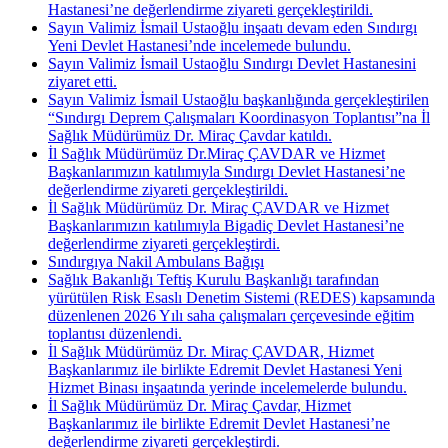
Hastanesi’ne değerlendirme ziyareti gerçekleştirildi.
Sayın Valimiz İsmail Ustaoğlu inşaatı devam eden Sındırgı
Yeni Devlet Hastanesi’nde incelemede bulundu.
Sayın Valimiz İsmail Ustaoğlu Sındırgı Devlet Hastanesini
ziyaret etti.
Sayın Valimiz İsmail Ustaoğlu başkanlığında gerçekleştirilen
“Sındırgı Deprem Çalışmaları Koordinasyon Toplantısı”na İl
Sağlık Müdürümüz Dr. Miraç Çavdar katıldı.
İl Sağlık Müdürümüz Dr.Miraç ÇAVDAR ve Hizmet
Başkanlarımızın katılımıyla Sındırgı Devlet Hastanesi’ne
değerlendirme ziyareti gerçekleştirildi.
İl Sağlık Müdürümüz Dr. Miraç ÇAVDAR ve Hizmet
Başkanlarımızın katılımıyla Bigadiç Devlet Hastanesi’ne
değerlendirme ziyareti gerçekleştirdi.
Sındırgıya Nakil Ambulans Bağışı
Sağlık Bakanlığı Teftiş Kurulu Başkanlığı tarafından
yürütülen Risk Esaslı Denetim Sistemi (REDES) kapsamında
düzenlenen 2026 Yılı saha çalışmaları çerçevesinde eğitim
toplantısı düzenlendi.
İl Sağlık Müdürümüz Dr. Miraç ÇAVDAR, Hizmet
Başkanlarımız ile birlikte Edremit Devlet Hastanesi Yeni
Hizmet Binası inşaatında yerinde incelemelerde bulundu.
İl Sağlık Müdürümüz Dr. Miraç Çavdar, Hizmet
Başkanlarımız ile birlikte Edremit Devlet Hastanesi’ne
değerlendirme ziyareti gerçekleştirdi.