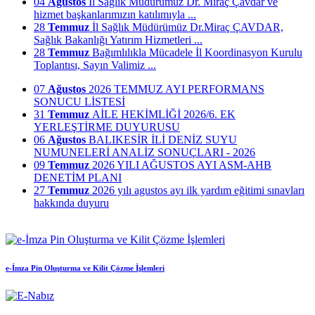
04
Ağustos
İl Sağlık Müdürümüz Dr. Miraç Çavdar ve
hizmet başkanlarımızın katılımıyla ...
28
Temmuz
İl Sağlık Müdürümüz Dr.Miraç ÇAVDAR,
Sağlık Bakanlığı Yatırım Hizmetleri ...
28
Temmuz
Bağımlılıkla Mücadele İl Koordinasyon Kurulu
Toplantısı, Sayın Valimiz ...
07
Ağustos
2026 TEMMUZ AYI PERFORMANS
SONUCU LİSTESİ
31
Temmuz
AİLE HEKİMLİĞİ 2026/6. EK
YERLEŞTİRME DUYURUSU
06
Ağustos
BALIKESİR İLİ DENİZ SUYU
NUMUNELERİ ANALİZ SONUÇLARI - 2026
09
Temmuz
2026 YILI AĞUSTOS AYI ASM-AHB
DENETİM PLANI
27
Temmuz
2026 yılı agustos ayı ilk yardım eğitimi sınavları
hakkında duyuru
e-İmza Pin Oluşturma ve Kilit Çözme İşlemleri