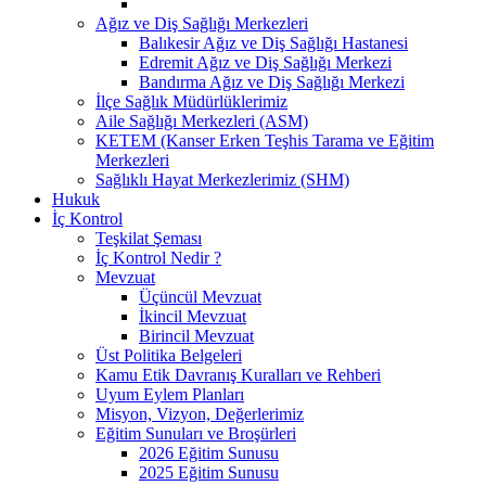
Ağız ve Diş Sağlığı Merkezleri
Balıkesir Ağız ve Diş Sağlığı Hastanesi
Edremit Ağız ve Diş Sağlığı Merkezi
Bandırma Ağız ve Diş Sağlığı Merkezi
İlçe Sağlık Müdürlüklerimiz
Aile Sağlığı Merkezleri (ASM)
KETEM (Kanser Erken Teşhis Tarama ve Eğitim
Merkezleri
Sağlıklı Hayat Merkezlerimiz (SHM)
Hukuk
İç Kontrol
Teşkilat Şeması
İç Kontrol Nedir ?
Mevzuat
Üçüncül Mevzuat
İkincil Mevzuat
Birincil Mevzuat
Üst Politika Belgeleri
Kamu Etik Davranış Kuralları ve Rehberi
Uyum Eylem Planları
Misyon, Vizyon, Değerlerimiz
Eğitim Sunuları ve Broşürleri
2026 Eğitim Sunusu
2025 Eğitim Sunusu