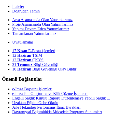
İhaleler
Doğrudan Temin
Arsa Aşamasında Olan Yatırımlarımız
Proje Aşamasında Olan Yatırımlarımız
Yapımı Devam Eden Yatırımlarımız
Tamamlanan Yatırımlarımız
Uygulamalar
17
Nisan
E-Posta işlemleri
12
Haziran
TSİM
12
Haziran
ÇKYS
31
Temmuz
Bilgi Güvenliği
10
Haziran
Bilgi Güvenliği Olay Bildir
Önemli Bağlantılar
e-İmza Başvuru İşlemleri
e-İmza Pin Oluşturma ve Kilit Çözme İşlemleri
Engelli Sağlık Kurulu Raporu Düzenlemeye Yetkili Sağlık ...
Uzaktan Eğitim Gebe Okulu
Aile Hekimliği Performans İtiraz Evrakları
Davranışsal Bağımlılıkla Mücadele Programı Sunumları