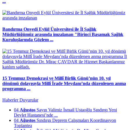
...
Bandırma Onyedi Eylül Üniversitesi ile İl Sağlık
Müdürlüğümüz arasında imzalanan "Birinci Basamak Sağlık
Kuruluşlarında Gözlem ...
15 Temmuz Demokrasi ve Millî Birlik Günü’nün 10. yıl
dönümü dolayısıyla Millî İrade Meydanı’nda düzenlenen anma
programına ...
Haberler
Duyurular
04
Ağustos
Sayın Valimiz İsmail Ustaoğlu Sındırgı Yeni
Devlet Hastanesi’nde ...
04
Ağustos
Sındırgı Deprem Çalışmaları Koordinasyon
Toplantısı