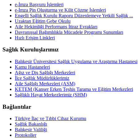
e-İmza Başvuru İşlemleri
e-İmza Pin Oluşturma ve Kilit Çözme İşlemleri
Engelli Sağlık Kurulu Raporu Düzenlemeye Yetkili Sağlık ...
Uzaktan Eğitim Gebe Okulu
Aile Hekimliği Performans İtiraz Evrakları
Davranışsal Bağımlılıkla Mücadele Programı Sunumları
Hızlı Erişim Linkleri
Sağlık Kuruluşlarımız
Balıkesir Üniversitesi Sağlık Uygulama ve Araştırma Hastanesi
Kamu Hastaneleri
Ağız ve Diş Sağlığı Merkezleri
İlçe Sağlık Müdürlüklerimiz
Aile Sağlığı Merkezleri (ASM)
KETEM (Kanser Erken Teşhis Tarama ve Eğitim Merkezleri
Sağlıklı Hayat Merkezlerimiz (SHM)
Bağlantılar
Türkiye İlaç ve Tıbbi Cihaz Kurumu
Sağlık Bakanlığı
Balıkesir Valiliği
Protokoller