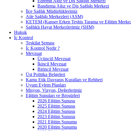
Edremit Ağız ve Diş Sağlığı Merkezi
Bandırma Ağız ve Diş Sağlığı Merkezi
İlçe Sağlık Müdürlüklerimiz
Aile Sağlığı Merkezleri (ASM)
KETEM (Kanser Erken Teşhis Tarama ve Eğitim Merkez
Sağlıklı Hayat Merkezlerimiz (SHM)
Hukuk
İç Kontrol
Teşkilat Şeması
İç Kontrol Nedir ?
Mevzuat
Üçüncül Mevzuat
İkincil Mevzuat
Birincil Mevzuat
Üst Politika Belgeleri
Kamu Etik Davranış Kuralları ve Rehberi
Uyum Eylem Planları
Misyon, Vizyon, Değerlerimiz
Eğitim Sunuları ve Broşürleri
2026 Eğitim Sunusu
2025 Eğitim Sunusu
2024 Eğitim Sunusu
2023 Eğitim Sunusu
2021 Eğitim Sunumu
2020 Eğitim Sunumu