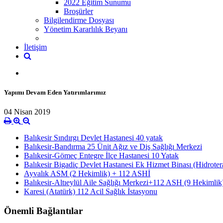
2022 Eğitim Sunumu
Broşürler
Bilgilendirme Dosyası
Yönetim Kararlılık Beyanı
İletişim
Yapımı Devam Eden Yatırımlarımız
04 Nisan 2019
Balıkesir Sındırgı Devlet Hastanesi 40 yatak
Balıkesir-Bandırma 25 Ünit Ağız ve Diş Sağlığı Merkezi
Balıkesir-Gömeç Entegre İlçe Hastanesi 10 Yatak
Balıkesir Bigadiç Devlet Hastanesi Ek Hizmet Binası (Hidroter
Ayvalık ASM (2 Hekimlik) + 112 ASHİ
Balıkesir-Altıeylül Aile Sağlığı Merkezi+112 ASH (9 Hekimlik
Karesi (Atatürk) 112 Acil Sağlık İstasyonu
Önemli Bağlantılar