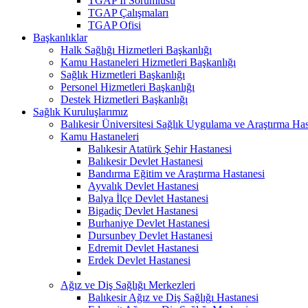
TGAP İl Sorumlusu
TGAP Çalışmaları
TGAP Ofisi
Başkanlıklar
Halk Sağlığı Hizmetleri Başkanlığı
Kamu Hastaneleri Hizmetleri Başkanlığı
Sağlık Hizmetleri Başkanlığı
Personel Hizmetleri Başkanlığı
Destek Hizmetleri Başkanlığı
Sağlık Kuruluşlarımız
Balıkesir Üniversitesi Sağlık Uygulama ve Araştırma Has
Kamu Hastaneleri
Balıkesir Atatürk Şehir Hastanesi
Balıkesir Devlet Hastanesi
Bandırma Eğitim ve Araştırma Hastanesi
Ayvalık Devlet Hastanesi
Balya İlçe Devlet Hastanesi
Bigadiç Devlet Hastanesi
Burhaniye Devlet Hastanesi
Dursunbey Devlet Hastanesi
Edremit Devlet Hastanesi
Erdek Devlet Hastanesi
Ağız ve Diş Sağlığı Merkezleri
Balıkesir Ağız ve Diş Sağlığı Hastanesi