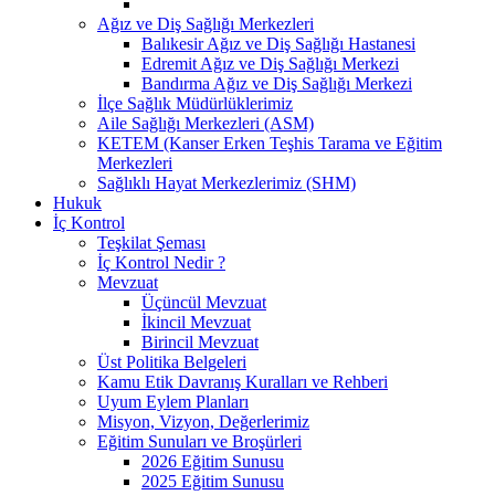
Ağız ve Diş Sağlığı Merkezleri
Balıkesir Ağız ve Diş Sağlığı Hastanesi
Edremit Ağız ve Diş Sağlığı Merkezi
Bandırma Ağız ve Diş Sağlığı Merkezi
İlçe Sağlık Müdürlüklerimiz
Aile Sağlığı Merkezleri (ASM)
KETEM (Kanser Erken Teşhis Tarama ve Eğitim
Merkezleri
Sağlıklı Hayat Merkezlerimiz (SHM)
Hukuk
İç Kontrol
Teşkilat Şeması
İç Kontrol Nedir ?
Mevzuat
Üçüncül Mevzuat
İkincil Mevzuat
Birincil Mevzuat
Üst Politika Belgeleri
Kamu Etik Davranış Kuralları ve Rehberi
Uyum Eylem Planları
Misyon, Vizyon, Değerlerimiz
Eğitim Sunuları ve Broşürleri
2026 Eğitim Sunusu
2025 Eğitim Sunusu