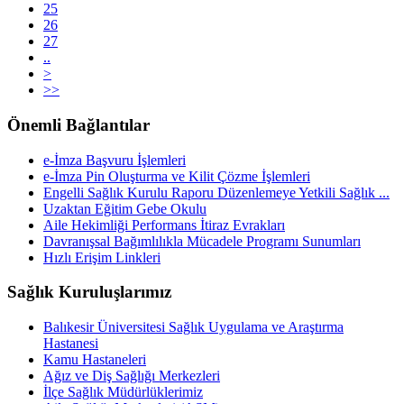
25
26
27
..
>
>>
Önemli Bağlantılar
e-İmza Başvuru İşlemleri
e-İmza Pin Oluşturma ve Kilit Çözme İşlemleri
Engelli Sağlık Kurulu Raporu Düzenlemeye Yetkili Sağlık ...
Uzaktan Eğitim Gebe Okulu
Aile Hekimliği Performans İtiraz Evrakları
Davranışsal Bağımlılıkla Mücadele Programı Sunumları
Hızlı Erişim Linkleri
Sağlık Kuruluşlarımız
Balıkesir Üniversitesi Sağlık Uygulama ve Araştırma
Hastanesi
Kamu Hastaneleri
Ağız ve Diş Sağlığı Merkezleri
İlçe Sağlık Müdürlüklerimiz