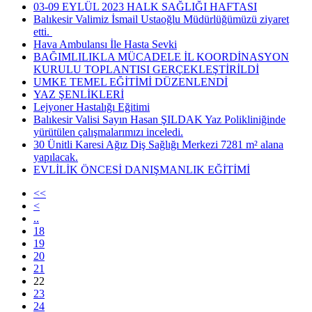
03-09 EYLÜL 2023 HALK SAĞLIĞI HAFTASI
Balıkesir Valimiz İsmail Ustaoğlu Müdürlüğümüzü ziyaret
etti.
Hava Ambulansı İle Hasta Sevki
BAĞIMLILIKLA MÜCADELE İL KOORDİNASYON
KURULU TOPLANTISI GERÇEKLEŞTİRİLDİ
UMKE TEMEL EĞİTİMİ DÜZENLENDİ
YAZ ŞENLİKLERİ
Lejyoner Hastalığı Eğitimi
Balıkesir Valisi Sayın Hasan ŞILDAK Yaz Polikliniğinde
yürütülen çalışmalarımızı inceledi.
30 Ünitli Karesi Ağız Diş Sağlığı Merkezi 7281 m² alana
yapılacak.
EVLİLİK ÖNCESİ DANIŞMANLIK EĞİTİMİ
<<
<
..
18
19
20
21
22
23
24