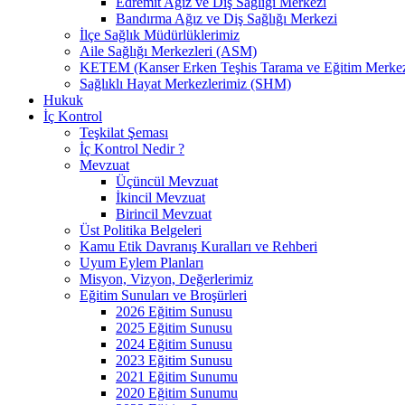
Edremit Ağız ve Diş Sağlığı Merkezi
Bandırma Ağız ve Diş Sağlığı Merkezi
İlçe Sağlık Müdürlüklerimiz
Aile Sağlığı Merkezleri (ASM)
KETEM (Kanser Erken Teşhis Tarama ve Eğitim Merkez
Sağlıklı Hayat Merkezlerimiz (SHM)
Hukuk
İç Kontrol
Teşkilat Şeması
İç Kontrol Nedir ?
Mevzuat
Üçüncül Mevzuat
İkincil Mevzuat
Birincil Mevzuat
Üst Politika Belgeleri
Kamu Etik Davranış Kuralları ve Rehberi
Uyum Eylem Planları
Misyon, Vizyon, Değerlerimiz
Eğitim Sunuları ve Broşürleri
2026 Eğitim Sunusu
2025 Eğitim Sunusu
2024 Eğitim Sunusu
2023 Eğitim Sunusu
2021 Eğitim Sunumu
2020 Eğitim Sunumu