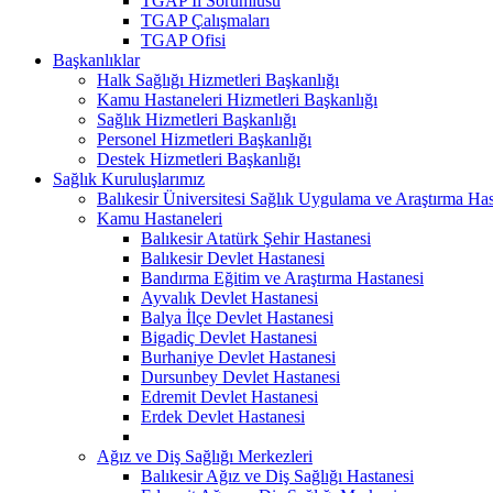
TGAP İl Sorumlusu
TGAP Çalışmaları
TGAP Ofisi
Başkanlıklar
Halk Sağlığı Hizmetleri Başkanlığı
Kamu Hastaneleri Hizmetleri Başkanlığı
Sağlık Hizmetleri Başkanlığı
Personel Hizmetleri Başkanlığı
Destek Hizmetleri Başkanlığı
Sağlık Kuruluşlarımız
Balıkesir Üniversitesi Sağlık Uygulama ve Araştırma Has
Kamu Hastaneleri
Balıkesir Atatürk Şehir Hastanesi
Balıkesir Devlet Hastanesi
Bandırma Eğitim ve Araştırma Hastanesi
Ayvalık Devlet Hastanesi
Balya İlçe Devlet Hastanesi
Bigadiç Devlet Hastanesi
Burhaniye Devlet Hastanesi
Dursunbey Devlet Hastanesi
Edremit Devlet Hastanesi
Erdek Devlet Hastanesi
Ağız ve Diş Sağlığı Merkezleri
Balıkesir Ağız ve Diş Sağlığı Hastanesi