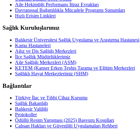
Aile Hekimliği Performans İtiraz Evrakları
Davranışsal Bağımlılıkla Mücadele Programı Sunumları
Hızlı Erişim Linkleri
Sağlık Kuruluşlarımız
Balıkesir Üniversitesi Sağlık Uygulama ve Araştırma Hastanesi
Kamu Hastaneleri
Ağız ve Diş Sağlığı Merkezleri
İlçe Sağlık Müdürlüklerimiz
Aile Sağlığı Merkezleri (ASM)
KETEM (Kanser Erken Teşhis Tarama ve Eğitim Merkezleri
Sağlıklı Hayat Merkezlerimiz (SHM)
Bağlantılar
Türkiye İlaç ve Tıbbi Cihaz Kurumu
Sağlık Bakanlığı
Balıkesir Valiliği
Protokoller
Ödüllü Resim Yarışması (2025) Başvuru Koşulları
Çalışan Hakları ve Güvenliği Uygulamaları Rehberi