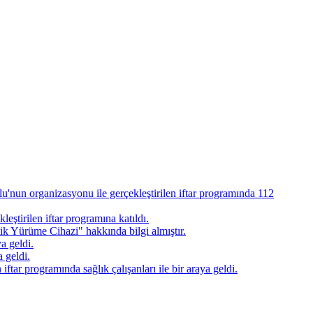
'nun organizasyonu ile gerçekleştirilen iftar programında 112
ştirilen iftar programına katıldı.
ik Yürüme Cihazi" hakkında bilgi almıştır.
a geldi.
 geldi.
ar programında sağlık çalışanları ile bir araya geldi.