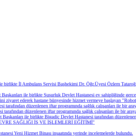
birlikte İl Ambulans Servisi Başhekimi Dr. Öğr.Üyesi Özlem Tataroğlu
nları ile birlikte Susurluk Devlet Hastanesi ev sahipliğinde gerçekle
sini ziyaret ederek hastane bünyesinde hizmet vermeye başlayan "Robot
tarafından düzenlenen iftar programında sağlık çalışanları ile bir aray
tarafından düzenlenen iftar programında sağlık çalışanları ile bir araya
anları ile birlikte Bigadiç Devlet Hastanesi tarafından düzenlenen ift
VRE SAĞLIĞI İŞ VE İŞLEMLERİ EĞİTİMİ"
nesi Yeni Hizmet Binası inşaatında yerinde incelemelerde bulundu.