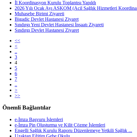
İl Koordinasyon Kurulu Toplantısı Yapıldı
2026 Yılı Ocak Ayı ASKOM (Acil Sağlık Hizmetleri Koordinasy
Muhasebe Birimi Ziyareti
Bigadiç Devlet Hastanesi Ziyaret
Sındırgı Yeni Devlet Hastanesi İnşaatı Ziyareti
Sındırgı Devlet Hastanesi Ziyaret
<<
<
..
3
4
5
6
7
..
>
>>
Önemli Bağlantılar
e-İmza Başvuru İşlemleri
e-İmza Pin Oluşturma ve Kilit Çözme İşlemleri
Engelli Sağlık Kurulu Raporu Düzenlemeye Yetkili Sağlık ...
Uzaktan Eğitim Gebe Okulu