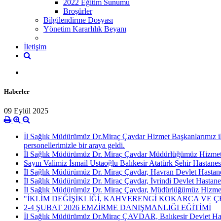
2022 Eğitim Sunumu
Broşürler
Bilgilendirme Dosyası
Yönetim Kararlılık Beyanı
İletişim
Haberler
09 Eylül 2025
İl Sağlık Müdürümüz Dr.Miraç Çavdar Hizmet Başkanlarımız ile 
personellerimizle bir araya geldi.
İl Sağlık Müdürümüz Dr. Miraç Çavdar Müdürlüğümüz Hizmet Başka
Sayın Valimiz İsmail Ustaoğlu Balıkesir Atatürk Şehir Hastane
İl Sağlık Müdürümüz Dr. Miraç Çavdar, Havran Devlet Hastanesi 
İl Sağlık Müdürümüz Dr. Miraç Çavdar, İvrindi Devlet Hastanesi 
İl Sağlık Müdürümüz Dr. Miraç Çavdar, Müdürlüğümüz Hizmet Başk
"İKLİM DEĞİŞİKLİĞİ, KAHVERENGİ KOKARCA VE ÇE
2-4 ŞUBAT 2026 EMZİRME DANIŞMANLIĞI EĞİTİMİ
İl Sağlık Müdürümüz Dr.Miraç ÇAVDAR, Balıkesir Devlet Hasta