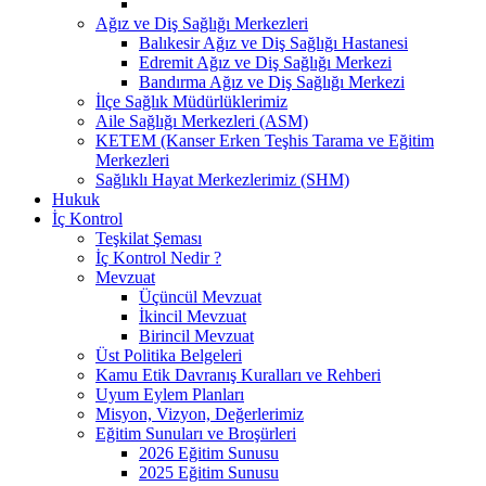
Ağız ve Diş Sağlığı Merkezleri
Balıkesir Ağız ve Diş Sağlığı Hastanesi
Edremit Ağız ve Diş Sağlığı Merkezi
Bandırma Ağız ve Diş Sağlığı Merkezi
İlçe Sağlık Müdürlüklerimiz
Aile Sağlığı Merkezleri (ASM)
KETEM (Kanser Erken Teşhis Tarama ve Eğitim
Merkezleri
Sağlıklı Hayat Merkezlerimiz (SHM)
Hukuk
İç Kontrol
Teşkilat Şeması
İç Kontrol Nedir ?
Mevzuat
Üçüncül Mevzuat
İkincil Mevzuat
Birincil Mevzuat
Üst Politika Belgeleri
Kamu Etik Davranış Kuralları ve Rehberi
Uyum Eylem Planları
Misyon, Vizyon, Değerlerimiz
Eğitim Sunuları ve Broşürleri
2026 Eğitim Sunusu
2025 Eğitim Sunusu