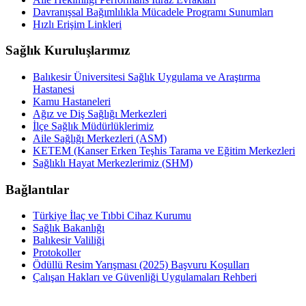
Davranışsal Bağımlılıkla Mücadele Programı Sunumları
Hızlı Erişim Linkleri
Sağlık Kuruluşlarımız
Balıkesir Üniversitesi Sağlık Uygulama ve Araştırma
Hastanesi
Kamu Hastaneleri
Ağız ve Diş Sağlığı Merkezleri
İlçe Sağlık Müdürlüklerimiz
Aile Sağlığı Merkezleri (ASM)
KETEM (Kanser Erken Teşhis Tarama ve Eğitim Merkezleri
Sağlıklı Hayat Merkezlerimiz (SHM)
Bağlantılar
Türkiye İlaç ve Tıbbi Cihaz Kurumu
Sağlık Bakanlığı
Balıkesir Valiliği
Protokoller
Ödüllü Resim Yarışması (2025) Başvuru Koşulları
Çalışan Hakları ve Güvenliği Uygulamaları Rehberi