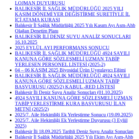
LOJMAN DUYURUSU
BALIKESİR İL SAĞLIK MÜDÜRLÜĞÜ 2025 YILI
KASIM DÖNEMİ YER DEĞİŞTİRME SURETİYLE İL
İÇİ ATAMA KURASI
Balıkesir İl Sağlık Müdürlüğü 2025 Yılı Kasım Ayı Asm-Ahb
Olağan Denetim Planı
BALIKESİR İLİ DENİZ SUYU ANALİZ SONUÇLARI
16.10.2025
2025 EYLÜL AYI PERFORMANS SONUCU
BALIKESİR İL SAĞLIK MÜDÜRLÜĞÜ 4924 SAYILI
KANUNA GÖRE SÖZLEŞMELİ UZMAN TABİP
YERLEŞEN PERSONEL LİSTESİ (2025-2)
04 – 06 KASIM 2025 Biyosidal Ürün Uygulayıcı Eğimi
BALIKESİR İL SAĞLIK MÜDÜRLÜĞÜ 4924 SAYILI
KANUNA GÖRE SÖZLEŞMELİ UZMAN TABİP
BAŞVURUSU (2025/2) KABUL -RED LİSTESİ
Balıkesir İli Deniz Suyu Analiz Sonuçları (01.10.2025)
4924 SAYILI KANUNA GÖRE SÖZLEŞMELİ UZMAN
TABİP YERLEŞTİRME KURA BAŞVURUSU İLAN
METNİ (2025/2)
2025/7. Aile Hekimliği Ek Yerleştirme Sonucu (19.09.2025)
2025/7. Aile Hekimliği Ek Yerleştirme Duyurusu (3 Eylül
2025)
Balıkesir İli 18.09.2025 Tarihli Deniz Suyu Analiz Sonuçları
Balıkesir İl Sağlık Müdürlüğü 2025 Yılı Ekim Ayı Asm-Ahb