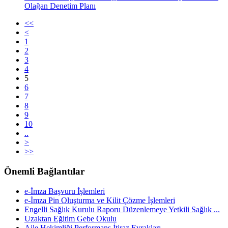
Olağan Denetim Planı
<<
<
1
2
3
4
5
6
7
8
9
10
..
>
>>
Önemli Bağlantılar
e-İmza Başvuru İşlemleri
e-İmza Pin Oluşturma ve Kilit Çözme İşlemleri
Engelli Sağlık Kurulu Raporu Düzenlemeye Yetkili Sağlık ...
Uzaktan Eğitim Gebe Okulu
Aile Hekimliği Performans İtiraz Evrakları