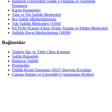
Balıkesir Üniversitesi Sağlık Uygulama ve Araştırma
Hastanesi
Kamu Hastaneleri
Ağız ve Diş Sağlığı Merkezleri
İlçe Sağlık Müdürlüklerimiz
Aile Sağlığı Merkezleri (ASM)
KETEM (Kanser Erken Teşhis Tarama ve Eğitim Merkezleri
Sağlıklı Hayat Merkezlerimiz (SHM)
Bağlantılar
Türkiye İlaç ve Tıbbi Cihaz Kurumu
Sağlık Bakanlığı
Balıkesir Valiliği
Protokoller
Ödüllü Resim Yarışması (2025) Başvuru Koşulları
Çalışan Hakları ve Güvenliği Uygulamaları Rehberi