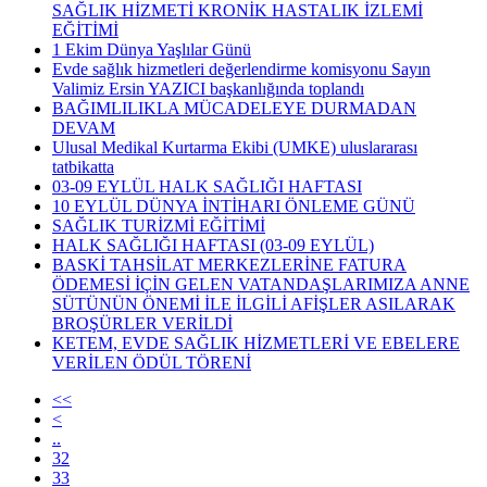
SAĞLIK HİZMETİ KRONİK HASTALIK İZLEMİ
EĞİTİMİ
1 Ekim Dünya Yaşlılar Günü
Evde sağlık hizmetleri değerlendirme komisyonu Sayın
Valimiz Ersin YAZICI başkanlığında toplandı
BAĞIMLILIKLA MÜCADELEYE DURMADAN
DEVAM
Ulusal Medikal Kurtarma Ekibi (UMKE) uluslararası
tatbikatta
03-09 EYLÜL HALK SAĞLIĞI HAFTASI
10 EYLÜL DÜNYA İNTİHARI ÖNLEME GÜNÜ
SAĞLIK TURİZMİ EĞİTİMİ
HALK SAĞLIĞI HAFTASI (03-09 EYLÜL)
BASKİ TAHSİLAT MERKEZLERİNE FATURA
ÖDEMESİ İÇİN GELEN VATANDAŞLARIMIZA ANNE
SÜTÜNÜN ÖNEMİ İLE İLGİLİ AFİŞLER ASILARAK
BROŞÜRLER VERİLDİ
KETEM, EVDE SAĞLIK HİZMETLERİ VE EBELERE
VERİLEN ÖDÜL TÖRENİ
<<
<
..
32
33