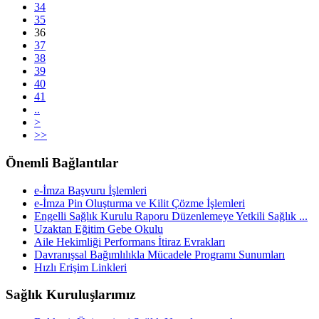
34
35
36
37
38
39
40
41
..
>
>>
Önemli Bağlantılar
e-İmza Başvuru İşlemleri
e-İmza Pin Oluşturma ve Kilit Çözme İşlemleri
Engelli Sağlık Kurulu Raporu Düzenlemeye Yetkili Sağlık ...
Uzaktan Eğitim Gebe Okulu
Aile Hekimliği Performans İtiraz Evrakları
Davranışsal Bağımlılıkla Mücadele Programı Sunumları
Hızlı Erişim Linkleri
Sağlık Kuruluşlarımız