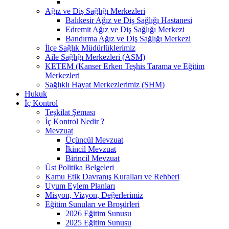
Ağız ve Diş Sağlığı Merkezleri
Balıkesir Ağız ve Diş Sağlığı Hastanesi
Edremit Ağız ve Diş Sağlığı Merkezi
Bandırma Ağız ve Diş Sağlığı Merkezi
İlçe Sağlık Müdürlüklerimiz
Aile Sağlığı Merkezleri (ASM)
KETEM (Kanser Erken Teşhis Tarama ve Eğitim
Merkezleri
Sağlıklı Hayat Merkezlerimiz (SHM)
Hukuk
İç Kontrol
Teşkilat Şeması
İç Kontrol Nedir ?
Mevzuat
Üçüncül Mevzuat
İkincil Mevzuat
Birincil Mevzuat
Üst Politika Belgeleri
Kamu Etik Davranış Kuralları ve Rehberi
Uyum Eylem Planları
Misyon, Vizyon, Değerlerimiz
Eğitim Sunuları ve Broşürleri
2026 Eğitim Sunusu
2025 Eğitim Sunusu