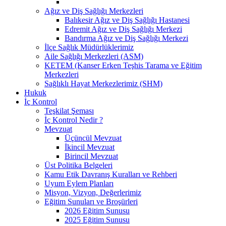
Ağız ve Diş Sağlığı Merkezleri
Balıkesir Ağız ve Diş Sağlığı Hastanesi
Edremit Ağız ve Diş Sağlığı Merkezi
Bandırma Ağız ve Diş Sağlığı Merkezi
İlçe Sağlık Müdürlüklerimiz
Aile Sağlığı Merkezleri (ASM)
KETEM (Kanser Erken Teşhis Tarama ve Eğitim
Merkezleri
Sağlıklı Hayat Merkezlerimiz (SHM)
Hukuk
İç Kontrol
Teşkilat Şeması
İç Kontrol Nedir ?
Mevzuat
Üçüncül Mevzuat
İkincil Mevzuat
Birincil Mevzuat
Üst Politika Belgeleri
Kamu Etik Davranış Kuralları ve Rehberi
Uyum Eylem Planları
Misyon, Vizyon, Değerlerimiz
Eğitim Sunuları ve Broşürleri
2026 Eğitim Sunusu
2025 Eğitim Sunusu