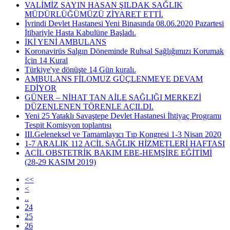
VALİMİZ SAYIN HASAN ŞILDAK SAĞLIK
MÜDÜRLÜĞÜMÜZÜ ZİYARET ETTİ.
İvrindi Devlet Hastanesi Yeni Binasında 08.06.2020 Pazartesi
İtibariyle Hasta Kabulüne Başladı.
İKİ YENİ AMBULANS
Koronavirüs Salgın Döneminde Ruhsal Sağlığımızı Korumak
İçin 14 Kural
Türkiye'ye dönüşte 14 Gün kuralı.
AMBULANS FİLOMUZ GÜÇLENMEYE DEVAM
EDİYOR
GÜNER – NİHAT TAN AİLE SAĞLIĞI MERKEZİ
DÜZENLENEN TÖRENLE AÇILDI.
Yeni 25 Yataklı Savaştepe Devlet Hastanesi İhtiyaç Programı
Tespit Komisyon toplantısı
III.Geleneksel ve Tamamlayıcı Tıp Kongresi 1-3 Nisan 2020
1-7 ARALIK 112 ACİL SAĞLIK HİZMETLERİ HAFTASI
ACİL OBSTETRİK BAKIM EBE-HEMŞİRE EĞİTİMİ
(28-29 KASIM 2019)
<<
<
..
24
25
26