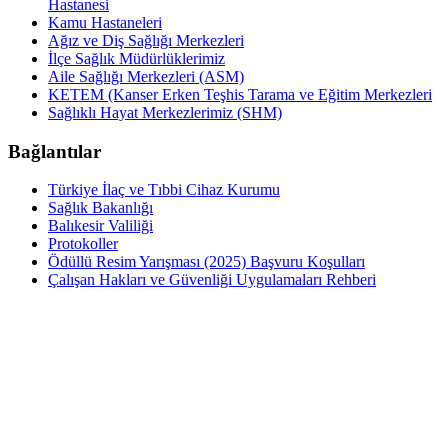
Hastanesi
Kamu Hastaneleri
Ağız ve Diş Sağlığı Merkezleri
İlçe Sağlık Müdürlüklerimiz
Aile Sağlığı Merkezleri (ASM)
KETEM (Kanser Erken Teşhis Tarama ve Eğitim Merkezleri
Sağlıklı Hayat Merkezlerimiz (SHM)
Bağlantılar
Türkiye İlaç ve Tıbbi Cihaz Kurumu
Sağlık Bakanlığı
Balıkesir Valiliği
Protokoller
Ödüllü Resim Yarışması (2025) Başvuru Koşulları
Çalışan Hakları ve Güvenliği Uygulamaları Rehberi