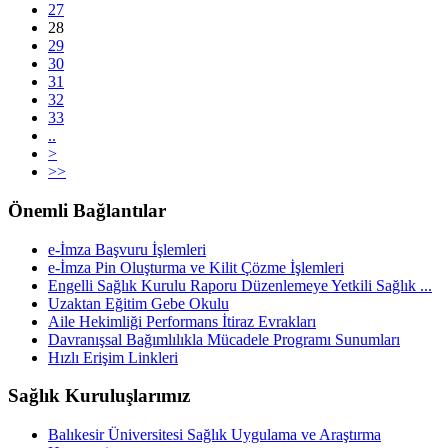
27
28
29
30
31
32
33
..
>
>>
Önemli Bağlantılar
e-İmza Başvuru İşlemleri
e-İmza Pin Oluşturma ve Kilit Çözme İşlemleri
Engelli Sağlık Kurulu Raporu Düzenlemeye Yetkili Sağlık ...
Uzaktan Eğitim Gebe Okulu
Aile Hekimliği Performans İtiraz Evrakları
Davranışsal Bağımlılıkla Mücadele Programı Sunumları
Hızlı Erişim Linkleri
Sağlık Kuruluşlarımız
Balıkesir Üniversitesi Sağlık Uygulama ve Araştırma