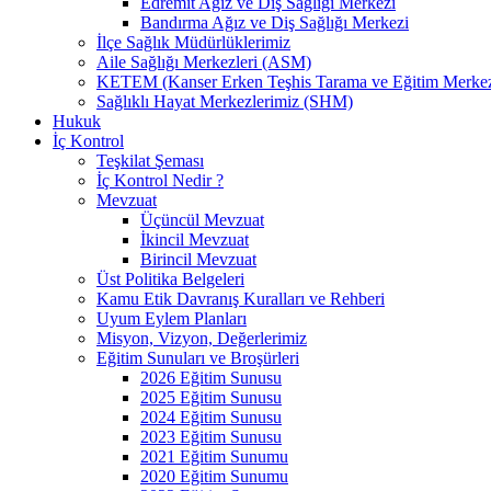
Edremit Ağız ve Diş Sağlığı Merkezi
Bandırma Ağız ve Diş Sağlığı Merkezi
İlçe Sağlık Müdürlüklerimiz
Aile Sağlığı Merkezleri (ASM)
KETEM (Kanser Erken Teşhis Tarama ve Eğitim Merkez
Sağlıklı Hayat Merkezlerimiz (SHM)
Hukuk
İç Kontrol
Teşkilat Şeması
İç Kontrol Nedir ?
Mevzuat
Üçüncül Mevzuat
İkincil Mevzuat
Birincil Mevzuat
Üst Politika Belgeleri
Kamu Etik Davranış Kuralları ve Rehberi
Uyum Eylem Planları
Misyon, Vizyon, Değerlerimiz
Eğitim Sunuları ve Broşürleri
2026 Eğitim Sunusu
2025 Eğitim Sunusu
2024 Eğitim Sunusu
2023 Eğitim Sunusu
2021 Eğitim Sunumu
2020 Eğitim Sunumu