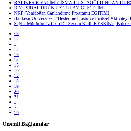
BALIKESİR VALİMİZ İSMAİL USTAOĞLU’NDAN DURS
BİYOSİDAL ÜRÜN UYGULAYICI EĞİTİMİ
NRP (Yenidoğan Canlandırma Programı) EĞİTİMİ
Balıkesir Üniversitesi, "Beslenme Dostu ve Fiziksel Aktiviteyi
Sağlık Müdürümüz Uzm.Dr. Serkan Kadir KESKİN'e, Balıkesir
<<
<
..
12
13
14
15
16
17
18
19
20
21
..
>
>>
Önemli Bağlantılar