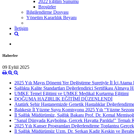
2022 Eğitim Sunumu
Broşürler
Bilgilendirme Dosyası
Yönetim Kararlılık Beyanı
İletişim
Haberler
09 Eylül 2025
2025 Yılı Mayıs Dönemi Yer Değiştirme Suretiyle İl İçi Atama 
Sağlıkta Kalite Standartları Değerlendirici Sertifikası Almaya 
UMKE Temel Eğitimi ve UMKE Medikal Kurtarma Eğitimi
DOĞUMA HAZIRLIK EĞİTİMİ DÜZENLENDİ
Atatürk Şehir Hastanemizde Genetik Hastalıklar Değerlendirm
Balıkesir İl Yüzme Suyu Komisyonu 2025 Yılı “Yüzme Sezonu 
İl Sağlık Müdürümüz, Sağlık Bakanı Prof. Dr. Kemal Memişoğl
"Sanal Dünyada Kaybolma, Gerçek Hayatta Parılda!" Temalı Re
2025 Yılı Kanser Programları Değerlendirme Toplantısı Gerçekle
İl Sağlık Müdürümüz Uzm. Dr. Serkan Kadir Keskin ve Berabe