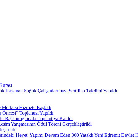
Kurası
Hak Kazanan Sağlık Çalışanlarımıza Sertifika Takdimi Yapıldı
e Merkezi Hizmete Başladı
Öncesi” Toplantısı Yapıldı
u Başkanlığındaki Toplantıya Katıldı
sim Yarışmasının Ödül Töreni Gerçekleştirildi
ştirildi
rindeki Heyet, Yapımı Devam Eden 300 Yataklı Yeni Edremit Devlet H