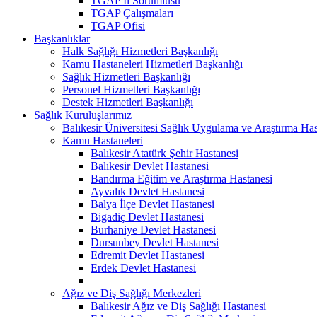
TGAP İl Sorumlusu
TGAP Çalışmaları
TGAP Ofisi
Başkanlıklar
Halk Sağlığı Hizmetleri Başkanlığı
Kamu Hastaneleri Hizmetleri Başkanlığı
Sağlık Hizmetleri Başkanlığı
Personel Hizmetleri Başkanlığı
Destek Hizmetleri Başkanlığı
Sağlık Kuruluşlarımız
Balıkesir Üniversitesi Sağlık Uygulama ve Araştırma Has
Kamu Hastaneleri
Balıkesir Atatürk Şehir Hastanesi
Balıkesir Devlet Hastanesi
Bandırma Eğitim ve Araştırma Hastanesi
Ayvalık Devlet Hastanesi
Balya İlçe Devlet Hastanesi
Bigadiç Devlet Hastanesi
Burhaniye Devlet Hastanesi
Dursunbey Devlet Hastanesi
Edremit Devlet Hastanesi
Erdek Devlet Hastanesi
Ağız ve Diş Sağlığı Merkezleri
Balıkesir Ağız ve Diş Sağlığı Hastanesi