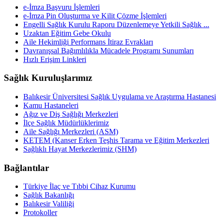
e-İmza Başvuru İşlemleri
e-İmza Pin Oluşturma ve Kilit Çözme İşlemleri
Engelli Sağlık Kurulu Raporu Düzenlemeye Yetkili Sağlık ...
Uzaktan Eğitim Gebe Okulu
Aile Hekimliği Performans İtiraz Evrakları
Davranışsal Bağımlılıkla Mücadele Programı Sunumları
Hızlı Erişim Linkleri
Sağlık Kuruluşlarımız
Balıkesir Üniversitesi Sağlık Uygulama ve Araştırma Hastanesi
Kamu Hastaneleri
Ağız ve Diş Sağlığı Merkezleri
İlçe Sağlık Müdürlüklerimiz
Aile Sağlığı Merkezleri (ASM)
KETEM (Kanser Erken Teşhis Tarama ve Eğitim Merkezleri
Sağlıklı Hayat Merkezlerimiz (SHM)
Bağlantılar
Türkiye İlaç ve Tıbbi Cihaz Kurumu
Sağlık Bakanlığı
Balıkesir Valiliği
Protokoller